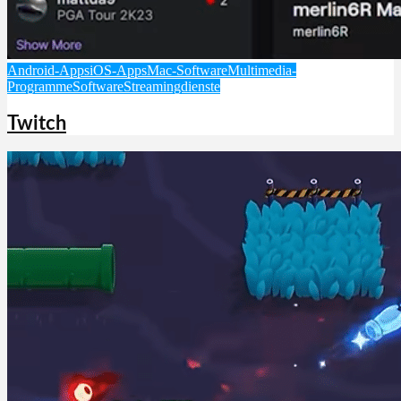
Android-Apps
iOS-Apps
Mac-Software
Multimedia-
Programme
Software
Streamingdienste
Twitch