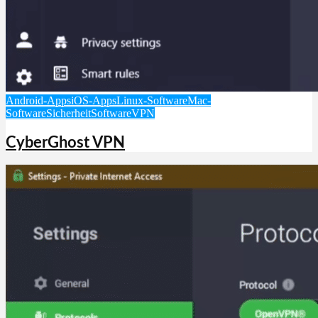
Android-Apps
iOS-Apps
Linux-Software
Mac-
Software
Sicherheit
Software
VPN
CyberGhost VPN