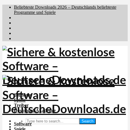
Beliebteste Downloads 2026 – Deutschlands beliebteste
Programme und Spiele
Brafiler.se
Downloadcentral.no
Downloadcentral.fi
Download.dk
Holyfile.com
Software
Spiele
Treiber
Download-Akademie
Search
Software
Spiele