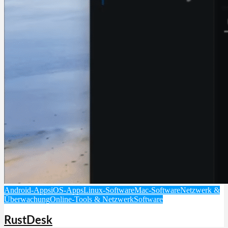
Android-Apps
iOS-Apps
Linux-Software
Mac-Software
Netzwerk &
Überwachung
Online-Tools & Netzwerk
Software
RustDesk