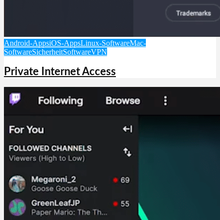
Android-Apps
iOS-Apps
Linux-Software
Mac-
Software
Sicherheit
Software
VPN
Private Internet Access