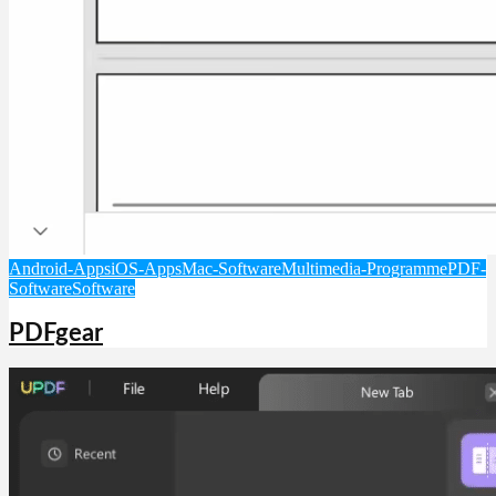
Android-Apps
iOS-Apps
Mac-Software
Multimedia-Programme
PDF-
Software
Software
PDFgear