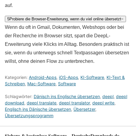
auf.
5
Probiere die Browser-Erweiterung, wenn du viel online übersetzt
−
Wenn du oft in Gmail, Dokumenten, Webshops oder bei
der Recherche im Browser sitzt, spart die DeepL-
Erweiterung viele Klicks im Alltag. Besonders praktisch ist
sie, wenn du unterwegs schnell Textpassagen übersetzen
willst, ohne deinen Flow zu unterbrechen.
Kategorien:
Android-Apps
,
iOS-Apps
,
KI-Software
,
KI-Text &
Schreiben
,
Mac-Software
,
Software
Schlagwörter:
Dänisch ins Englische übersetzen
,
deepl
,
deepl
download
,
deepl translate
,
deepl translator
,
deepl write
,
Englisch ins Dänische übersetzen
,
Übersetzer
,
Übersetzungsprogramm
Sichere & kostenlose Software – DeutscheDownloads.de