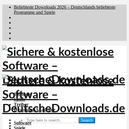
Beliebteste Downloads 2026 – Deutschlands beliebteste
Programme und Spiele
Brafiler.se
Downloadcentral.no
Downloadcentral.fi
Download.dk
Holyfile.com
Software
Spiele
Treiber
Download-Akademie
Search
Software
Spiele