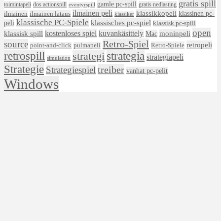
gratis spill
gamle pc-spill
toimintapeli
dos actionspill
gratis nedlasting
eventyrspill
ilmainen peli
klassikkopeli
klassinen pc-
ilmainen lataus
ilmainen
klassiker
klassische PC-Spiele
klassisches pc-spiel
peli
klassisk pc-spill
open
kostenloses spiel
klassisk spill
kuvankäsittely
moninpeli
Mac
Retro-Spiel
source
retropeli
Retro-Spiele
point-and-click
pulmapeli
retrospill
strategi
strategia
strategiapeli
simulation
Strategie
treiber
Strategiespiel
vanhat pc-pelit
Windows