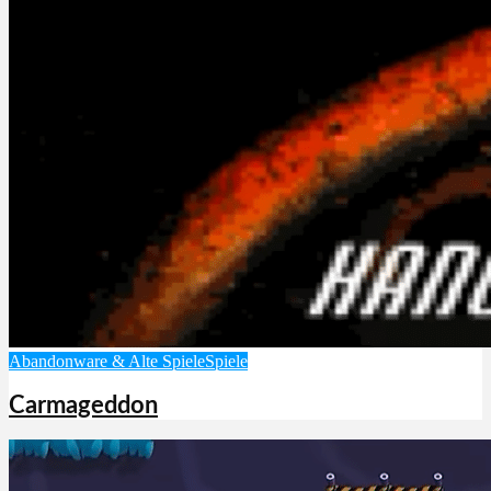
Abandonware & Alte Spiele
Spiele
Carmageddon