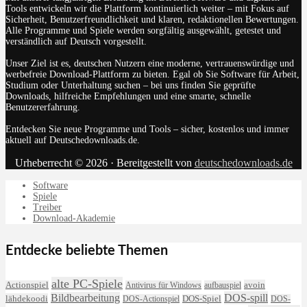
Tools entwickeln wir die Plattform kontinuierlich weiter – mit Fokus auf
Sicherheit, Benutzerfreundlichkeit und klaren, redaktionellen Bewertungen.
Alle Programme und Spiele werden sorgfältig ausgewählt, getestet und
verständlich auf Deutsch vorgestellt.
Unser Ziel ist es, deutschen Nutzern eine moderne, vertrauenswürdige und
werbefreie Download-Plattform zu bieten. Egal ob Sie Software für Arbeit,
Studium oder Unterhaltung suchen – bei uns finden Sie geprüfte
Downloads, hilfreiche Empfehlungen und eine smarte, schnelle
Benutzererfahrung.
Entdecken Sie neue Programme und Tools – sicher, kostenlos und immer
aktuell auf Deutschedownloads.de.
Urheberrecht © 2026 · Bereitgestellt von
deutschedownloads.de
Software
Spiele
Treiber
Download-Akademie
Entdecke beliebte Themen
alte PC-Spiele
avoin
Actionspiel
Antivirus für Windows
aufbauspiel
DOS-spill
Bildbearbeitung
lähdekoodi
DOS-Actionspiel
DOS-Spiel
DOS-