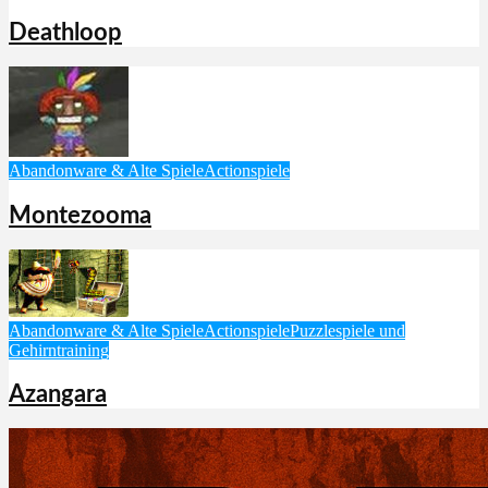
Deathloop
Abandonware & Alte Spiele
Actionspiele
Montezooma
Abandonware & Alte Spiele
Actionspiele
Puzzlespiele und
Gehirntraining
Azangara