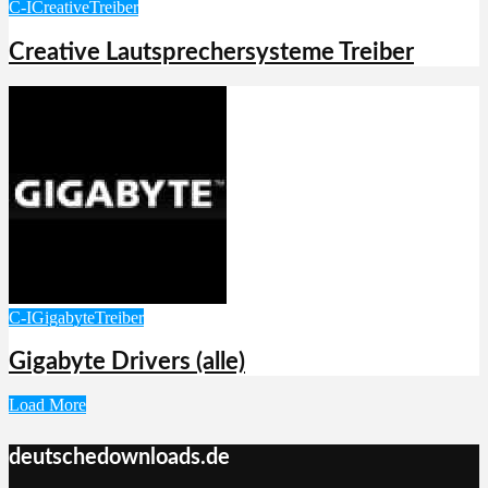
C-I
Creative
Treiber
Creative Lautsprechersysteme Treiber
C-I
Gigabyte
Treiber
Gigabyte Drivers (alle)
Load More
deutschedownloads.de