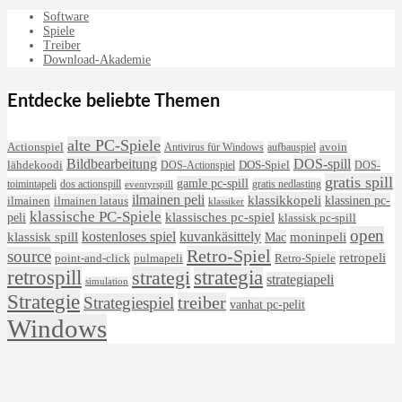
Software
Spiele
Treiber
Download-Akademie
Entdecke beliebte Themen
alte PC-Spiele
avoin
Actionspiel
Antivirus für Windows
aufbauspiel
DOS-spill
Bildbearbeitung
lähdekoodi
DOS-Actionspiel
DOS-Spiel
DOS-
gratis spill
gamle pc-spill
toimintapeli
dos actionspill
gratis nedlasting
eventyrspill
ilmainen peli
klassikkopeli
klassinen pc-
ilmainen lataus
ilmainen
klassiker
klassische PC-Spiele
klassisches pc-spiel
peli
klassisk pc-spill
open
kostenloses spiel
klassisk spill
kuvankäsittely
moninpeli
Mac
Retro-Spiel
source
retropeli
Retro-Spiele
point-and-click
pulmapeli
retrospill
strategi
strategia
strategiapeli
simulation
Strategie
treiber
Strategiespiel
vanhat pc-pelit
Windows