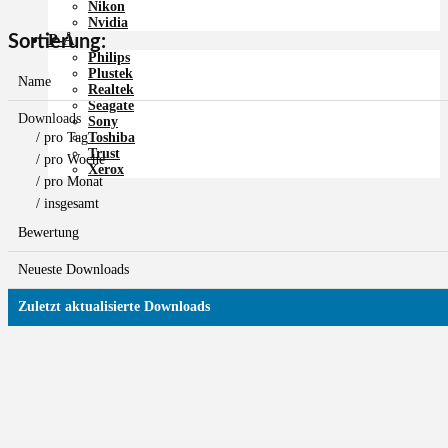
Nikon
Nvidia
P-Å
Sortierung:
Philips
Plustek
Name
Realtek
Seagate
Downloads
Sony
/ pro Tag
Toshiba
Trust
/ pro Woche
Xerox
/ pro Monat
/ insgesamt
Bewertung
Neueste Downloads
Zuletzt aktualisierte Downloads