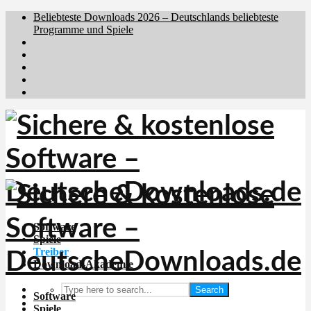
Beliebteste Downloads 2026 – Deutschlands beliebteste
Programme und Spiele
Brafiler.se
Downloadcentral.no
Downloadcentral.fi
Download.dk
Holyfile.com
Software
Spiele
Treiber
Download-Akademie
Search
Software
Spiele