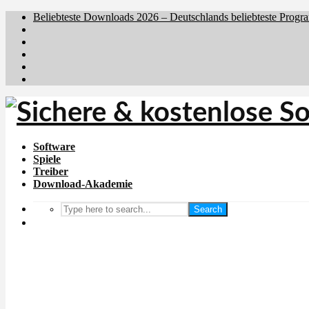
Beliebteste Downloads 2026 – Deutschlands beliebteste Progr
Brafiler.se
Downloadcentral.no
Downloadcentral.fi
Download.dk
Holyfile.com
Software
Spiele
Treiber
Download-Akademie
Search