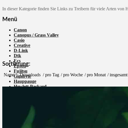
In dieser Kategorie finden Sie Links zu Treibern für viele Arten von
Menü
Canon
Canopus / Grass Valley
Casio
Creative
D-Link
Dtk
Ecs
Sortierung:
Epson
Fujitsu
Name
Downloads
/ pro Tag
/ pro Woche
/ pro Monat
/ insgesamt
Gigabyte
Hauppauge
Hewlett-Packard
Hitachi
Intel