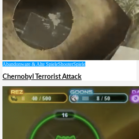
Abandonware & Alte Spiele
Shooter
Spiele
Chernobyl Terrorist Attack