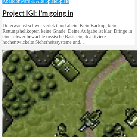
Abandonware & Alte Spiele
Spiele
Project IGI: I’m going in
Du erwachst schwer verletzt und allein. Kein Backup, kein
Rettungshelikopter, keine Gnade. Deine Aufgabe ist klar: Dringe in
eine schwer bewachte russische Basis ein, deaktiviere
hochentwickelte Sicherheitssysteme und...