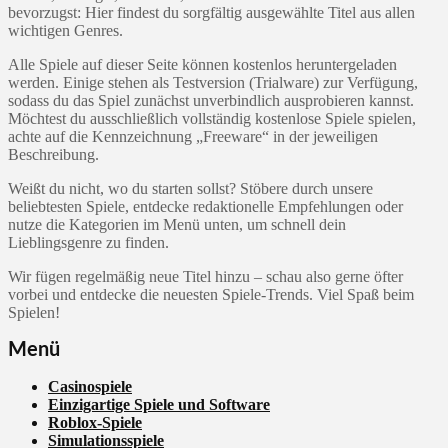
bevorzugst: Hier findest du sorgfältig ausgewählte Titel aus allen
wichtigen Genres.
Alle Spiele auf dieser Seite können kostenlos heruntergeladen
werden. Einige stehen als Testversion (Trialware) zur Verfügung,
sodass du das Spiel zunächst unverbindlich ausprobieren kannst.
Möchtest du ausschließlich vollständig kostenlose Spiele spielen,
achte auf die Kennzeichnung „Freeware“ in der jeweiligen
Beschreibung.
Weißt du nicht, wo du starten sollst? Stöbere durch unsere
beliebtesten Spiele, entdecke redaktionelle Empfehlungen oder
nutze die Kategorien im Menü unten, um schnell dein
Lieblingsgenre zu finden.
Wir fügen regelmäßig neue Titel hinzu – schau also gerne öfter
vorbei und entdecke die neuesten Spiele-Trends. Viel Spaß beim
Spielen!
Menü
Casinospiele
Einzigartige Spiele und Software
Roblox-Spiele
Simulationsspiele