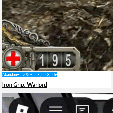
Abandonware & Alte Spiele
Spiele
Iron Grip: Warlord