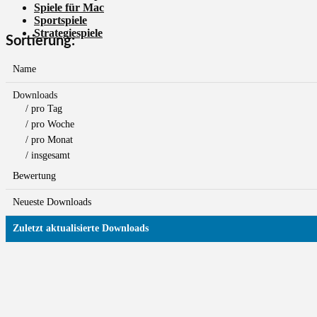
Spiele für Mac
Sportspiele
Strategiespiele
Sortierung:
Name
Downloads
/ pro Tag
/ pro Woche
/ pro Monat
/ insgesamt
Bewertung
Neueste Downloads
Zuletzt aktualisierte Downloads