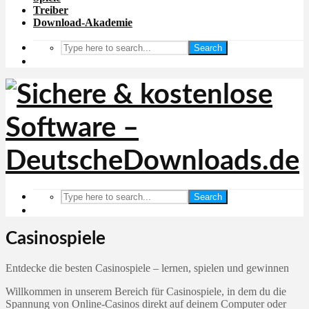
Treiber
Download-Akademie
Search
Search
Casinospiele
Entdecke die besten Casinospiele – lernen, spielen und gewinnen
Willkommen in unserem Bereich für Casinospiele, in dem du die
Spannung von Online-Casinos direkt auf deinem Computer oder