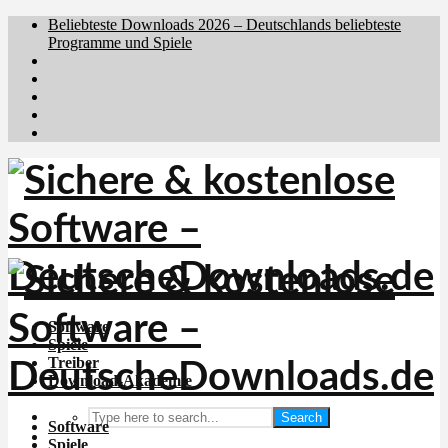
Beliebteste Downloads 2026 – Deutschlands beliebteste
Programme und Spiele
Brafiler.se
Downloadcentral.no
Downloadcentral.fi
Download.dk
Holyfile.com
Software
Spiele
Treiber
Download-Akademie
Search
Software
Spiele