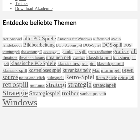
Treiber
Download-Akademie
Entdecke beliebte Themen
alte PC-Spiele
avoin
Actionspiel
Antivirus für Windows
aufbauspiel
DOS-spill
Bildbearbeitung
lähdekoodi
DOS-Actionspiel
DOS-Spiel
DOS-
gratis spill
gamle pc-spill
toimintapeli
dos actionspill
gratis nedlasting
eventyrspill
ilmainen peli
klassikkopeli
klassinen pc-
ilmainen lataus
ilmainen
klassiker
klassische PC-Spiele
klassisches pc-spiel
peli
klassisk pc-spill
open
kostenloses spiel
klassisk spill
kuvankäsittely
moninpeli
Mac
Retro-Spiel
source
retropeli
Retro-Spiele
point-and-click
pulmapeli
retrospill
strategi
strategia
strategiapeli
simulation
Strategie
treiber
Strategiespiel
vanhat pc-pelit
Windows