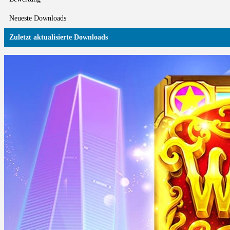
Neueste Downloads
Zuletzt aktualisierte Downloads