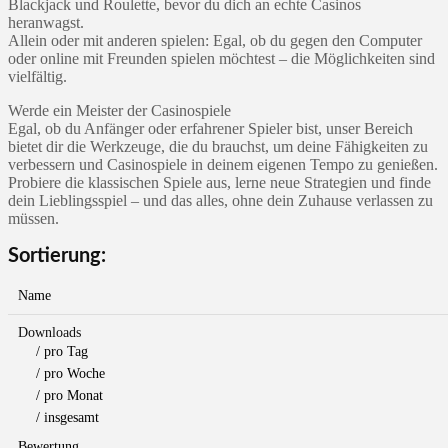
Blackjack und Roulette, bevor du dich an echte Casinos
heranwagst.
Allein oder mit anderen spielen: Egal, ob du gegen den Computer
oder online mit Freunden spielen möchtest – die Möglichkeiten sind
vielfältig.
Werde ein Meister der Casinospiele
Egal, ob du Anfänger oder erfahrener Spieler bist, unser Bereich
bietet dir die Werkzeuge, die du brauchst, um deine Fähigkeiten zu
verbessern und Casinospiele in deinem eigenen Tempo zu genießen.
Probiere die klassischen Spiele aus, lerne neue Strategien und finde
dein Lieblingsspiel – und das alles, ohne dein Zuhause verlassen zu
müssen.
Sortierung:
Name
Downloads
/ pro Tag
/ pro Woche
/ pro Monat
/ insgesamt
Bewertung