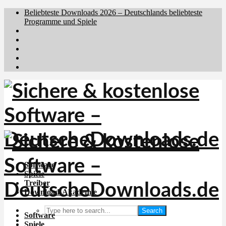
Beliebteste Downloads 2026 – Deutschlands beliebteste
Programme und Spiele
Brafiler.se
Downloadcentral.no
Downloadcentral.fi
Download.dk
Holyfile.com
Software
Spiele
Treiber
Download-Akademie
Search
Software
Spiele