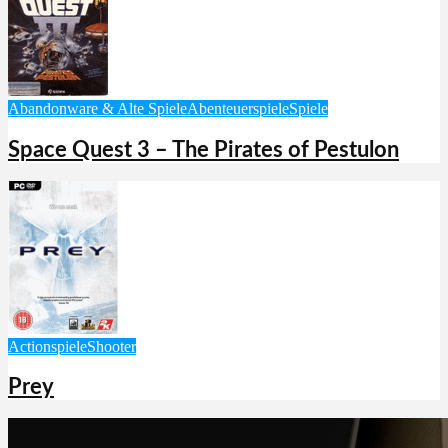
Abandonware & Alte Spiele
Abenteuerspiele
Spiele
Space Quest 3 – The Pirates of Pestulon
Actionspiele
Shooter
Prey