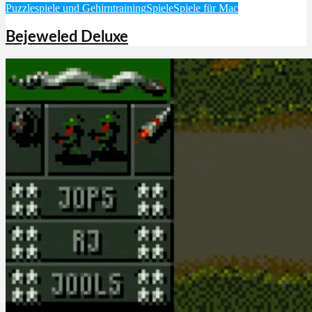
Puzzlespiele und Gehirntraining
Spiele
Spiele für Mac
Bejeweled Deluxe