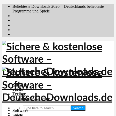
Beliebteste Downloads 2026 – Deutschlands beliebteste
Programme und Spiele
Brafiler.se
Downloadcentral.no
Downloadcentral.fi
Download.dk
Holyfile.com
Software
Spiele
Treiber
Download-Akademie
Search
Software
Spiele