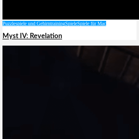
Puzzlespiele und Gehirntraining
Spiele
Spiele für Mac
Myst IV: Revelation