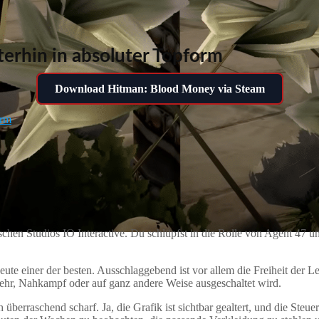
erhin in absoluter Topform
Download Hitman: Blood Money via Steam
orm
schen Studios IO Interactive. Du schlüpfst in die Rolle von Agent 47 u
heute einer der besten. Ausschlaggebend ist vor allem die Freiheit der 
ewehr, Nahkampf oder auf ganz andere Weise ausgeschaltet wird.
erraschend scharf. Ja, die Grafik ist sichtbar gealtert, und die Steu