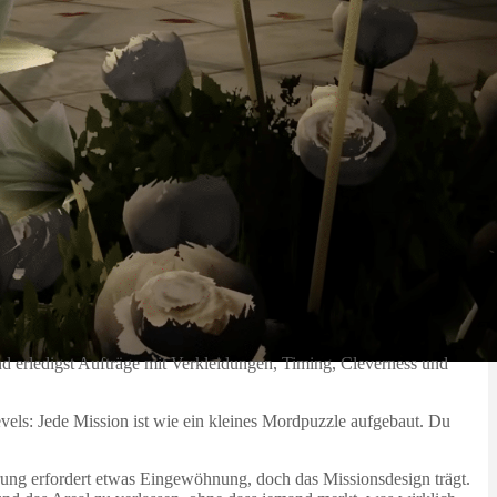
nd erledigst Aufträge mit Verkleidungen, Timing, Cleverness und
Levels: Jede Mission ist wie ein kleines Mordpuzzle aufgebaut. Du
erung erfordert etwas Eingewöhnung, doch das Missionsdesign trägt.