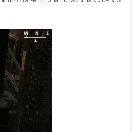
und das Areal zu verlassen, ohne dass jemand merkt, was wirklich