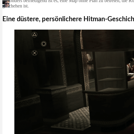
Besonders befriedigend ist es, eine Map ohne Plan zu betreten, die 
geschehen ist.
Martin Jørgensen
April 27, 2026
Eine düstere, persönlichere Hitman-Geschic