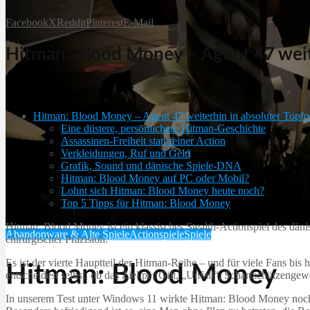
Facebook
X
Reddit
Pinterest
E-Mail
Hitman: Blood Money – Agent 47 weit
Hitman: Blood Money – Agent 47 weiterhin in absoluter Topf
Eine düstere, persönlichere Hitman-Geschichte
Assassinen-Freiheit statt reiner Action
Verkleidungen, Ruf und Geld
Grafik, Sound und dänische Spiele-DNA
Hitman: Blood Money auf PC oder Mobil?
Lohnt sich Hitman: Blood Money heute noch?
Top 5 Tipps für Hitman: Blood Money
Hitman: Blood Money ist ein klassisches Stealth-Actionspiel des däni
Abandonware & Alte Spiele
Actionspiele
Spiele
chirurgischer Präzision.
Es ist der vierte Hauptteil der Hitman-Reihe – und für viele Fans bis 
Hitman: Blood Money
entscheidest selbst, ob das Ziel per Gift, „Unfall“, Scharfschützeng
In unserem Test unter Windows 11 wirkte Hitman: Blood Money noch üb