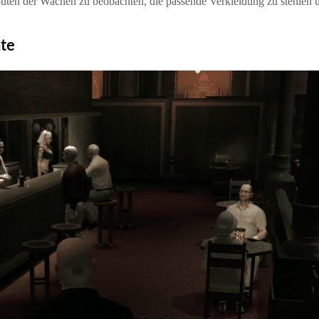
Routen der Wachen zu beobachten, die passende Verkleidung zu stehlen 
hte