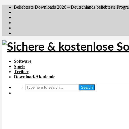
Beliebteste Downloads 2026 – Deutschlands beliebteste Progr
Brafiler.se
Downloadcentral.no
Downloadcentral.fi
Download.dk
Holyfile.com
Software
Spiele
Treiber
Download-Akademie
Search