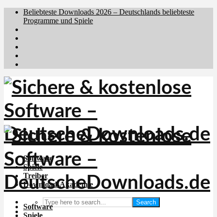
Beliebteste Downloads 2026 – Deutschlands beliebteste
Programme und Spiele
Brafiler.se
Downloadcentral.no
Downloadcentral.fi
Download.dk
Holyfile.com
Software
Spiele
Treiber
Download-Akademie
Search
Software
Spiele