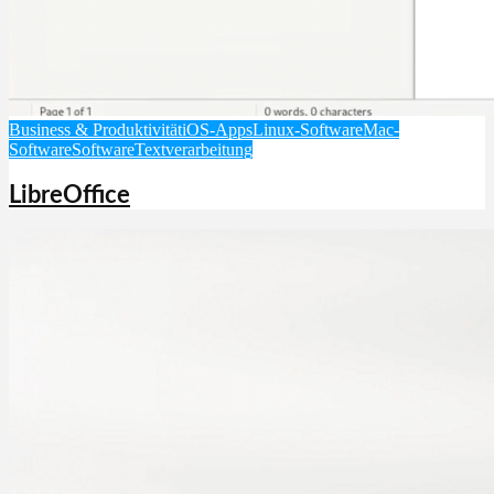
Business & Produktivität
iOS-Apps
Linux-Software
Mac-
Software
Software
Textverarbeitung
LibreOffice