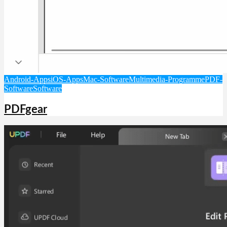
Android-Apps
iOS-Apps
Mac-Software
Multimedia-Programme
PDF-
Software
Software
PDFgear