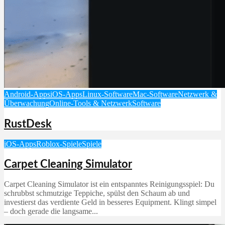
Android-Apps
iOS-Apps
Linux-Software
Mac-Software
Netzwerk &
Überwachung
Online-Tools & Netzwerk
Software
RustDesk
iOS-Apps
Roblox-Spiele
Spiele
Carpet Cleaning Simulator
Carpet Cleaning Simulator ist ein entspanntes Reinigungsspiel: Du
schrubbst schmutzige Teppiche, spülst den Schaum ab und
investierst das verdiente Geld in besseres Equipment. Klingt simpel
– doch gerade die langsame...