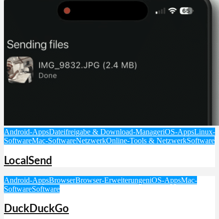
Android-Apps
Dateifreigabe & Download-Manager
iOS-Apps
Linux-
Software
Mac-Software
Netzwerk
Online-Tools & Netzwerk
Software
LocalSend
Android-Apps
Browser
Browser-Erweiterungen
iOS-Apps
Mac-
Software
Software
DuckDuckGo