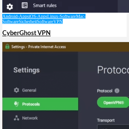
Android-Apps
iOS-Apps
Linux-Software
Mac-
Software
Sicherheit
Software
VPN
CyberGhost VPN