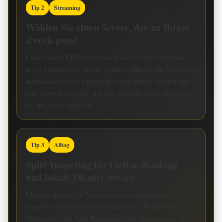
Tip 2
Streaming
Wählen Sie einen Server, der zu Ihrem
Zweck passt
CyberGhost VPN funktioniert am besten, wenn Sie
nicht irgendeinen Server wählen. Müssen Sie streamen,
downloaden oder einfach privater surfen, wählen Sie
eine Serverkategorie, die zur Aufgabe passt. Das sorgt
oft für mehr Stabilität.
Tip 3
Alltag
Split Tunneling für Online-Banking
und lokale Dienste nutzen
Manche deutschen Dienste reagieren empfindlich,
wenn Sie sich über eine ausländische IP anmelden.
Verwenden Sie Split Tunneling oder Ausnahmen für