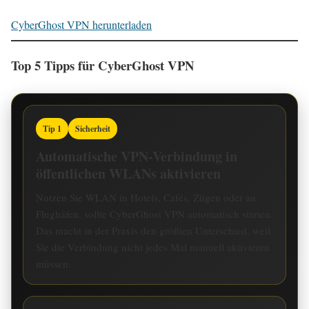
CyberGhost VPN herunterladen
Top 5 Tipps für CyberGhost VPN
Tip 1
Sicherheit
Automatische VPN-Verbindung in
öffentlichen WLANs aktivieren
Nutzen Sie WLAN in Hotels, Cafés, Zügen oder an
Flughäfen, sollte CyberGhost VPN automatisch starten.
Das macht in der Praxis den größten Unterschied, weil
Sie die Verbindung nicht jedes Mal manuell aktivieren
müssen.