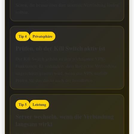
Seiten, die besser über Ihre normale Verbindung laufen
sollten.
Tip 4
Privatsphäre
Prüfen, ob der Kill Switch aktiv ist
Der Kill Switch gehört zu den wichtigsten VPN-
Funktionen. Er verhindert, dass Ihre echte Verbindung
ungeschützt genutzt wird, wenn das VPN ausfällt.
Prüfen Sie das direkt nach der Installation.
Tip 5
Leistung
Server wechseln, wenn die Verbindung
langsam wirkt