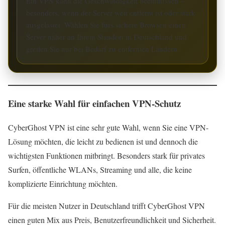
Ein VPN kann die Geschwindigkeit beeinflussen –
besonders, wenn der Server weit entfernt ist oder stark
ausgelastet. Wählen Sie fürs sichere Browsen einen
Server näher an Ihrem Standort in Deutschland und
greifen Sie nur bei Bedarf zu entfernten Ländern.
Eine starke Wahl für einfachen VPN-Schutz
CyberGhost VPN ist eine sehr gute Wahl, wenn Sie eine VPN-
Lösung möchten, die leicht zu bedienen ist und dennoch die
wichtigsten Funktionen mitbringt. Besonders stark für privates
Surfen, öffentliche WLANs, Streaming und alle, die keine
komplizierte Einrichtung möchten.
Für die meisten Nutzer in Deutschland trifft CyberGhost VPN
einen guten Mix aus Preis, Benutzerfreundlichkeit und Sicherheit.