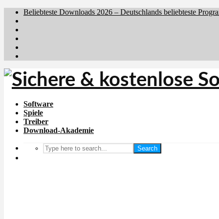
Beliebteste Downloads 2026 – Deutschlands beliebteste Progr
Brafiler.se
Downloadcentral.no
Downloadcentral.fi
Download.dk
Holyfile.com
Software
Spiele
Treiber
Download-Akademie
Search