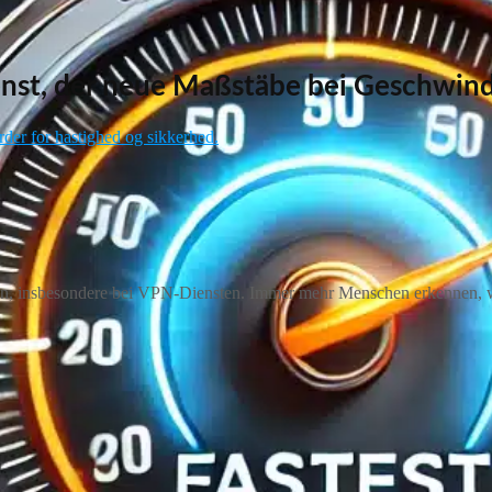
st, der neue Maßstäbe bei Geschwindig
der for hastighed og sikkerhed.
sen, insbesondere bei VPN-Diensten. Immer mehr Menschen erkennen, w