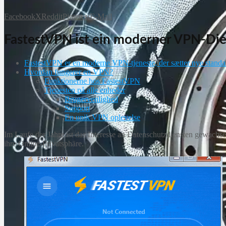
Facebook
X
Reddit
Pinterest
E-Mail
FastestVPN ist ein moderner VPN-Dien
FastestVPN er en moderne VPN-tjeneste, der sætter nye standar
Hvordan fungerer en VPN?
Funktionerne hos FastestVPN
Tjenesten på alle enheder
Brugervenlighed
Support
En unik VPN oplevelse
Im Laufe der Jahre ist das Interesse an Datenschutzdiensten gewach
ihre Online-Privatsphäre.