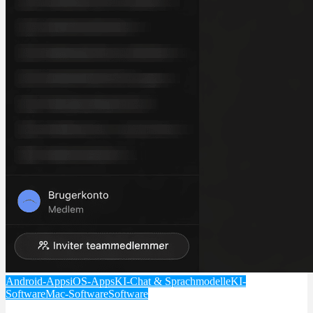
Android-Apps
iOS-Apps
KI-Chat & Sprachmodelle
KI-
Software
Mac-Software
Software