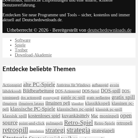
Downloads, hilfreiche Empfehlungen und eine smarte, schnelle
Benutzererfahrung.
Entdecken Sie neue Programme und Tools – sicher, kostenlos und immer
aktuell auf Deutschedownloads.de.
Urheberrecht © 2026 · Bereitgestellt von
deutschedownloads.de
Software
Spiele
Treiber
Download-Akademie
Entdecke beliebte Themen
alte PC-Spiele
avoin
Actionspiel
Antivirus für Windows
aufbauspiel
DOS-spill
Bildbearbeitung
lähdekoodi
DOS-Actionspiel
DOS-Spiel
DOS-
gratis spill
gamle pc-spill
toimintapeli
dos actionspill
gratis nedlasting
eventyrspill
ilmainen peli
klassikkopeli
klassinen pc-
ilmainen lataus
ilmainen
klassiker
klassische PC-Spiele
klassisches pc-spiel
peli
klassisk pc-spill
open
kostenloses spiel
klassisk spill
kuvankäsittely
moninpeli
Mac
Retro-Spiel
source
retropeli
Retro-Spiele
point-and-click
pulmapeli
retrospill
strategi
strategia
strategiapeli
simulation
Strategie