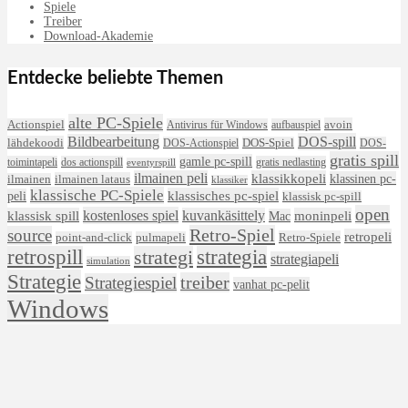
Spiele
Treiber
Download-Akademie
Entdecke beliebte Themen
alte PC-Spiele
avoin
Actionspiel
Antivirus für Windows
aufbauspiel
DOS-spill
Bildbearbeitung
lähdekoodi
DOS-Actionspiel
DOS-Spiel
DOS-
gratis spill
gamle pc-spill
toimintapeli
dos actionspill
gratis nedlasting
eventyrspill
ilmainen peli
klassikkopeli
klassinen pc-
ilmainen lataus
ilmainen
klassiker
klassische PC-Spiele
klassisches pc-spiel
peli
klassisk pc-spill
open
kostenloses spiel
klassisk spill
kuvankäsittely
moninpeli
Mac
Retro-Spiel
source
retropeli
Retro-Spiele
point-and-click
pulmapeli
retrospill
strategi
strategia
strategiapeli
simulation
Strategie
treiber
Strategiespiel
vanhat pc-pelit
Windows