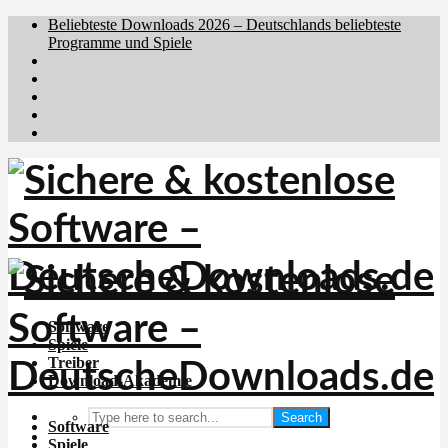
Beliebteste Downloads 2026 – Deutschlands beliebteste
Programme und Spiele
Brafiler.se
Downloadcentral.no
Downloadcentral.fi
Download.dk
Holyfile.com
Software
Spiele
Treiber
Download-Akademie
Search
Software
Spiele