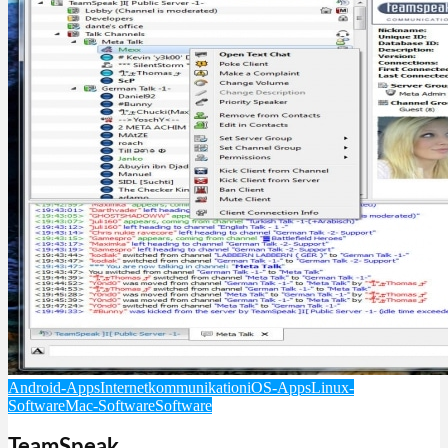
Android-Apps
Internetkommunikation
iOS-Apps
Linux-
Software
Mac-Software
Software
TeamSpeak