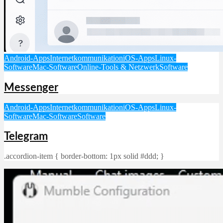
Android-Apps
Internetkommunikation
iOS-Apps
Linux-
Software
Mac-Software
Online-Tools & Netzwerk
Software
Messenger
Android-Apps
Internetkommunikation
iOS-Apps
Linux-
Software
Mac-Software
Software
Telegram
.accordion-item { border-bottom: 1px solid #ddd; }