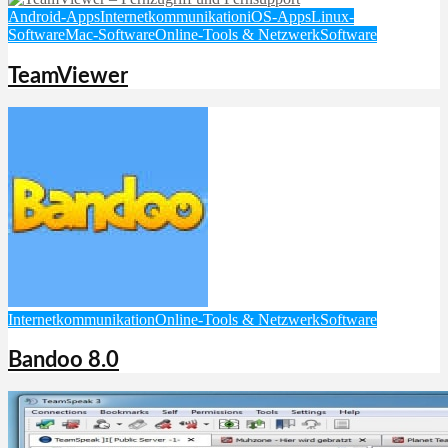
Android-Apps
Internetkommunikation
iOS-Apps
Linux-
Software
Mac-Software
Online-Tools & Netzwerk
Software
TeamViewer
Internetkommunikation
Online-Tools & Netzwerk
Software
Bandoo 8.0