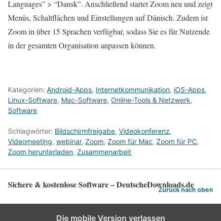
Languages” > “Dansk”. Anschließend startet Zoom neu und zeigt
Menüs, Schaltflächen und Einstellungen auf Dänisch. Zudem ist
Zoom in über 15 Sprachen verfügbar, sodass Sie es für Nutzende
in der gesamten Organisation anpassen können.
Kategorien:
Android-Apps
,
Internetkommunikation
,
iOS-Apps
,
Linux-Software
,
Mac-Software
,
Online-Tools & Netzwerk
,
Software
Schlagwörter:
Bildschirmfreigabe
,
Videokonferenz
,
Videomeeting
,
webinar
,
Zoom
,
Zoom für Mac
,
Zoom für PC
,
Zoom herunterladen
,
Zusammenarbeit
Sichere & kostenlose Software – DeutscheDownloads.de
Zurück nach oben
Die mobile Version verlassen