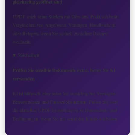
gleichzeitig geöffnet sind
UPDF spielt seine Stärken mit Tabs aus. Praktisch beim
Vergleichen von Angeboten, Verträgen, Handbüchern
oder Belegen, wenn Sie schnell zwischen Dateien
wechseln.
5
Sicherheit
Prüfen Sie sensible Dokumente extra, bevor Sie KI
verwenden
KI ist hilfreich, aber seien Sie vorsichtig bei Verträgen,
Personendaten und Finanzdokumenten. Prüfen Sie stets
die aktuellen UPDF-Einstellungen zu Datenschutz und
Bedingungen, wenn Sie mit sensiblen Inhalten arbeiten.