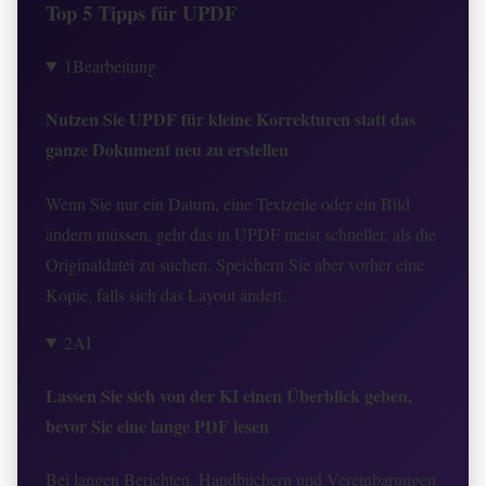
Top 5 Tipps für UPDF
1
Bearbeitung
Nutzen Sie UPDF für kleine Korrekturen statt das
ganze Dokument neu zu erstellen
Wenn Sie nur ein Datum, eine Textzeile oder ein Bild
ändern müssen, geht das in UPDF meist schneller, als die
Originaldatei zu suchen. Speichern Sie aber vorher eine
Kopie, falls sich das Layout ändert.
2
AI
Lassen Sie sich von der KI einen Überblick geben,
bevor Sie eine lange PDF lesen
Bei langen Berichten, Handbüchern und Vereinbarungen