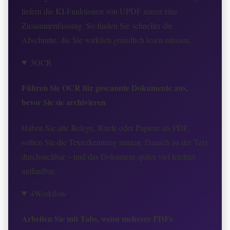
liefern die KI-Funktionen von UPDF zuerst eine
Zusammenfassung. So finden Sie schneller die
Abschnitte, die Sie wirklich gründlich lesen müssen.
3
OCR
Führen Sie OCR für gescannte Dokumente aus,
bevor Sie sie archivieren
Haben Sie alte Belege, Briefe oder Papiere als PDF,
sollten Sie die Texterkennung nutzen. Danach ist der Text
durchsuchbar – und das Dokument später viel leichter
auffindbar.
4
Workflow
Arbeiten Sie mit Tabs, wenn mehrere PDFs