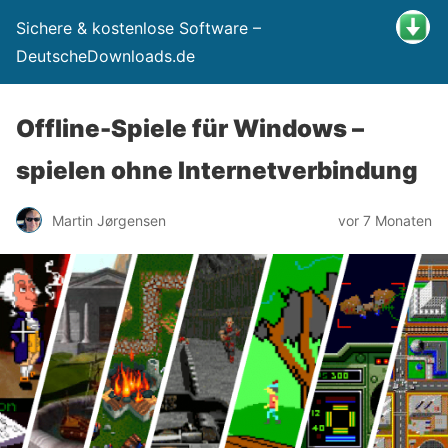
Sichere & kostenlose Software –
DeutscheDownloads.de
Offline-Spiele für Windows –
spielen ohne Internetverbindung
Martin Jørgensen
vor 7 Monaten