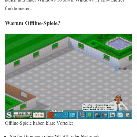
funktionieren.
Warum Offline-Spiele?
Offline-Spiele haben klare Vorteile:
Sie funktionieren ohne WLAN oder Netzwerk