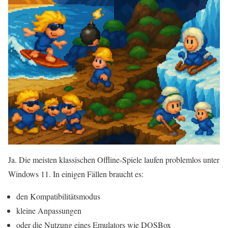
Ja. Die meisten klassischen Offline-Spiele laufen problemlos unter
Windows 11. In einigen Fällen braucht es:
den Kompatibilitätsmodus
kleine Anpassungen
oder die Nutzung eines Emulators wie DOSBox