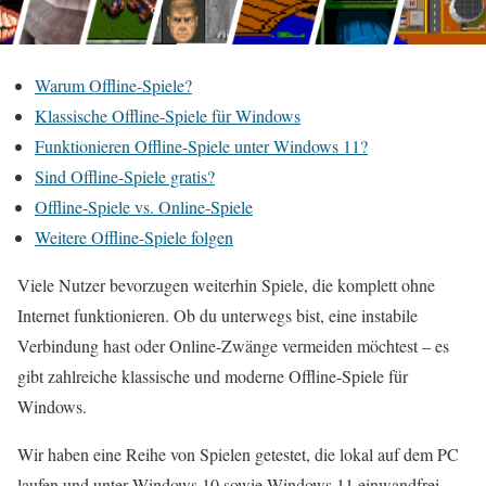
Warum Offline-Spiele?
Klassische Offline-Spiele für Windows
Funktionieren Offline-Spiele unter Windows 11?
Sind Offline-Spiele gratis?
Offline-Spiele vs. Online-Spiele
Weitere Offline-Spiele folgen
Viele Nutzer bevorzugen weiterhin Spiele, die komplett ohne
Internet funktionieren. Ob du unterwegs bist, eine instabile
Verbindung hast oder Online-Zwänge vermeiden möchtest – es
gibt zahlreiche klassische und moderne Offline-Spiele für
Windows.
Wir haben eine Reihe von Spielen getestet, die lokal auf dem PC
laufen und unter Windows 10 sowie Windows 11 einwandfrei