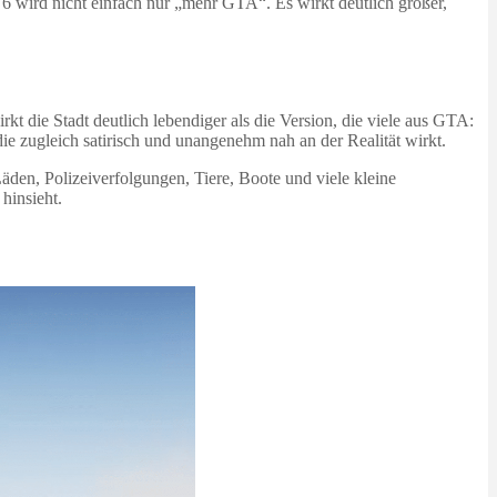
 6 wird nicht einfach nur „mehr GTA“. Es wirkt deutlich größer,
rkt die Stadt deutlich lebendiger als die Version, die viele aus GTA:
e zugleich satirisch und unangenehm nah an der Realität wirkt.
Läden, Polizeiverfolgungen, Tiere, Boote und viele kleine
hinsieht.