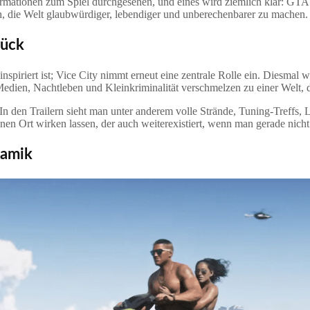
nformationen zum Spiel durchgesehen, und eines wird ziemlich klar: GTA
ch, die Welt glaubwürdiger, lebendiger und unberechenbarer zu machen.
rück
nspiriert ist; Vice City nimmt erneut eine zentrale Rolle ein. Diesmal wi
dien, Nachtleben und Kleinkriminalität verschmelzen zu einer Welt, di
 In den Trailern sieht man unter anderem volle Strände, Tuning-Treffs, 
nen Ort wirken lassen, der auch weiterexistiert, wenn man gerade nicht 
namik