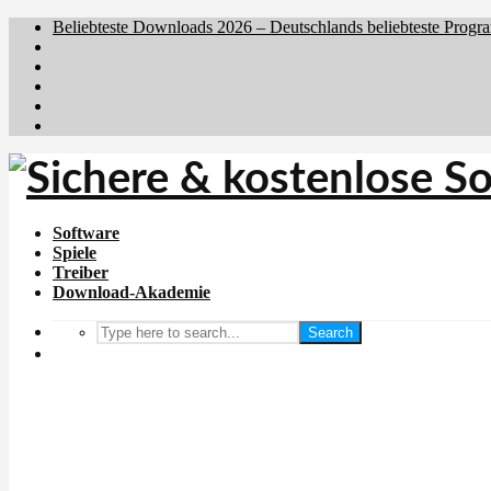
Beliebteste Downloads 2026 – Deutschlands beliebteste Progr
Brafiler.se
Downloadcentral.no
Downloadcentral.fi
Download.dk
Holyfile.com
Software
Spiele
Treiber
Download-Akademie
Search