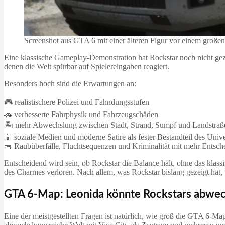
Screenshot aus GTA 6 mit einer älteren Figur vor einem großen
Eine klassische Gameplay-Demonstration hat Rockstar noch nicht gezei
denen die Welt spürbar auf Spielereingaben reagiert.
Besonders hoch sind die Erwartungen an:
🎮 realistischere Polizei und Fahndungsstufen
🚗 verbesserte Fahrphysik und Fahrzeugschäden
🏝️ mehr Abwechslung zwischen Stadt, Strand, Sumpf und Landstraß
📱 soziale Medien und moderne Satire als fester Bestandteil des Uni
🔫 Raubüberfälle, Fluchtsequenzen und Kriminalität mit mehr Entsc
Entscheidend wird sein, ob Rockstar die Balance hält, ohne das klassi
des Charmes verloren. Nach allem, was Rockstar bislang gezeigt hat
GTA 6-Map: Leonida könnte Rockstars abwec
Eine der meistgestellten Fragen ist natürlich, wie groß die GTA 6-Map 