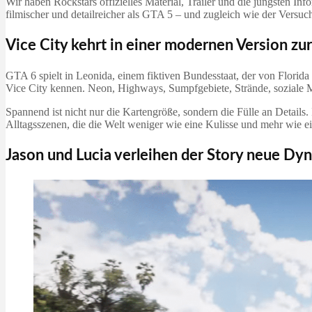
Wir haben Rockstars offizielles Material, Trailer und die jüngsten I
filmischer und detailreicher als GTA 5 – und zugleich wie der Versu
Vice City kehrt in einer modernen Version zu
GTA 6 spielt in Leonida, einem fiktiven Bundesstaat, der von Florida i
Vice City kennen. Neon, Highways, Sumpfgebiete, Strände, soziale Me
Spannend ist nicht nur die Kartengröße, sondern die Fülle an Details.
Alltagsszenen, die die Welt weniger wie eine Kulisse und mehr wie ei
Jason und Lucia verleihen der Story neue Dy