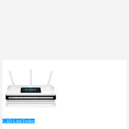
C-I
D-Link
Treiber