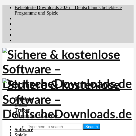
Beliebteste Downloads 2026 – Deutschlands beliebteste
Programme und Spiele
Brafiler.se
Downloadcentral.no
Downloadcentral.fi
Download.dk
Holyfile.com
Software
Spiele
Treiber
Download-Akademie
Search
Software
Spiele