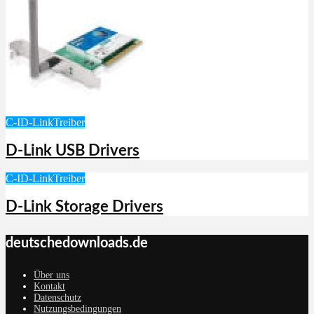
C-I
D-Link
Treiber
D-Link USB Drivers
C-I
D-Link
Treiber
D-Link Storage Drivers
deutschedownloads.de
Über uns
Kontakt
Datenschutz
Nutzungsbedingungen