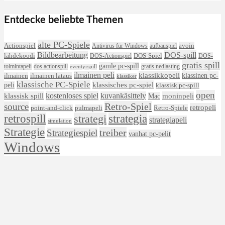
Entdecke beliebte Themen
alte PC-Spiele
avoin
Actionspiel
Antivirus für Windows
aufbauspiel
DOS-spill
Bildbearbeitung
lähdekoodi
DOS-Actionspiel
DOS-Spiel
DOS-
gratis spill
gamle pc-spill
toimintapeli
dos actionspill
gratis nedlasting
eventyrspill
ilmainen peli
klassikkopeli
klassinen pc-
ilmainen lataus
ilmainen
klassiker
klassische PC-Spiele
klassisches pc-spiel
peli
klassisk pc-spill
open
kostenloses spiel
klassisk spill
kuvankäsittely
moninpeli
Mac
Retro-Spiel
source
retropeli
Retro-Spiele
point-and-click
pulmapeli
retrospill
strategi
strategia
strategiapeli
simulation
Strategie
treiber
Strategiespiel
vanhat pc-pelit
Windows