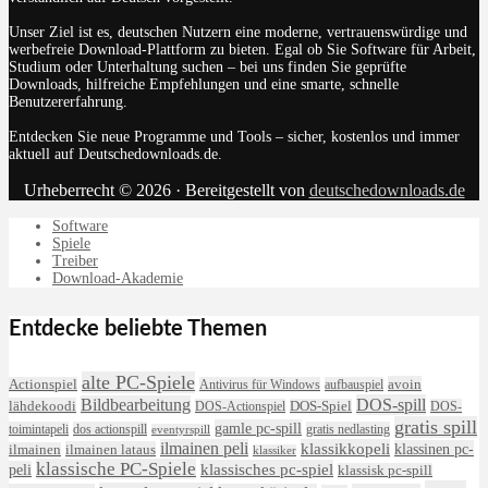
Unser Ziel ist es, deutschen Nutzern eine moderne, vertrauenswürdige und
werbefreie Download-Plattform zu bieten. Egal ob Sie Software für Arbeit,
Studium oder Unterhaltung suchen – bei uns finden Sie geprüfte
Downloads, hilfreiche Empfehlungen und eine smarte, schnelle
Benutzererfahrung.
Entdecken Sie neue Programme und Tools – sicher, kostenlos und immer
aktuell auf Deutschedownloads.de.
Urheberrecht © 2026 · Bereitgestellt von
deutschedownloads.de
Software
Spiele
Treiber
Download-Akademie
Entdecke beliebte Themen
alte PC-Spiele
avoin
Actionspiel
Antivirus für Windows
aufbauspiel
DOS-spill
Bildbearbeitung
lähdekoodi
DOS-Actionspiel
DOS-Spiel
DOS-
gratis spill
gamle pc-spill
toimintapeli
dos actionspill
gratis nedlasting
eventyrspill
ilmainen peli
klassikkopeli
klassinen pc-
ilmainen lataus
ilmainen
klassiker
klassische PC-Spiele
klassisches pc-spiel
peli
klassisk pc-spill