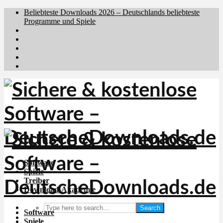
Beliebteste Downloads 2026 – Deutschlands beliebteste
Programme und Spiele
Brafiler.se
Downloadcentral.no
Downloadcentral.fi
Download.dk
Holyfile.com
Software
Spiele
Treiber
Download-Akademie
Search
Software
Spiele