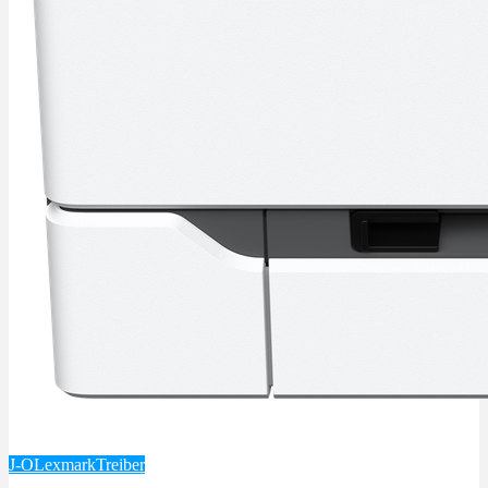
J-O
Lexmark
Treiber