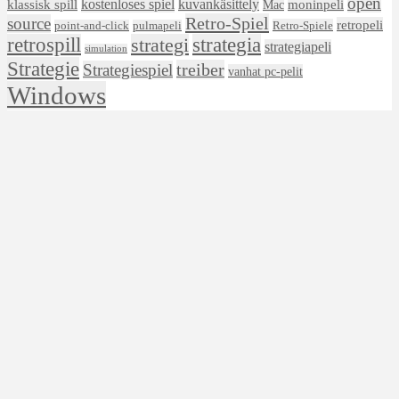
open
kostenloses spiel
klassisk spill
kuvankäsittely
moninpeli
Mac
Retro-Spiel
source
retropeli
Retro-Spiele
point-and-click
pulmapeli
retrospill
strategi
strategia
strategiapeli
simulation
Strategie
treiber
Strategiespiel
vanhat pc-pelit
Windows