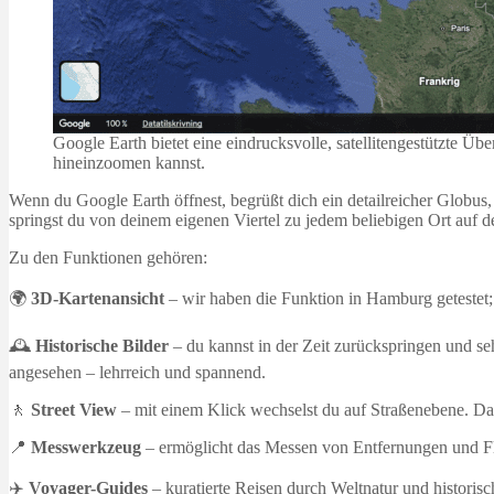
Google Earth bietet eine eindrucksvolle, satellitengestützte Ü
hineinzoomen kannst.
Wenn du Google Earth öffnest, begrüßt dich ein detailreicher Globu
springst du von deinem eigenen Viertel zu jedem beliebigen Ort auf 
Zu den Funktionen gehören:
🌍
3D-Kartenansicht
– wir haben die Funktion in Hamburg getestet
🕰
Historische Bilder
– du kannst in der Zeit zurückspringen und s
angesehen – lehrreich und spannend.
🚶
Street View
– mit einem Klick wechselst du auf Straßenebene. Das 
📍
Messwerkzeug
– ermöglicht das Messen von Entfernungen und Flä
✈️
Voyager-Guides
– kuratierte Reisen durch Weltnatur und histori