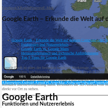
Facebook
X
Reddit
Pinterest
E-Mail
Google Earth – Erkunde die Welt au
Google Earth – Erkunde die Welt auf deinem Computer oder 
Funktionen und Nutzererlebnis
Google Earth vs. Google Maps
Herausforderungen und technische Anforderungen
Top 5 Tipps für Google Earth
Google Earth ist eines der beeindruckendsten Werkzeuge, um unseren
in 3D entdecken, mit historischen Satellitenbildern in der Zeit zurüc
Wir haben die aktuelle Version von Google Earth sowohl auf einem Win
Allgemeines
Android-Apps
iOS-Apps
Mac-Software
Software
Unterhal
normalen Internetverbindung stabil. Besonders die 3D-Ansicht von St
direkt vor Ort zu stehen.
Google Earth
Funktionen und Nutzererlebnis