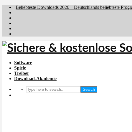
Beliebteste Downloads 2026 – Deutschlands beliebteste Prog
Brafiler.se
Downloadcentral.no
Downloadcentral.fi
Download.dk
Holyfile.com
Software
Spiele
Treiber
Download-Akademie
Search