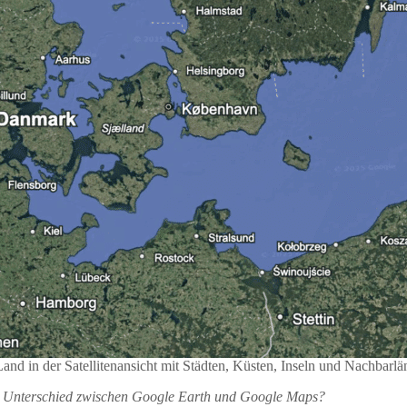
d in der Satellitenansicht mit Städten, Küsten, Inseln und Nachbarländ
r Unterschied zwischen Google Earth und Google Maps?