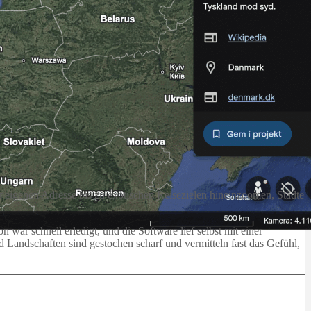
 eigenen Adresse bis zu exotischen Reisezielen hineinzoomen, Städte
ar schnell erledigt, und die Software lief selbst mit einer
Landschaften sind gestochen scharf und vermitteln fast das Gefühl,