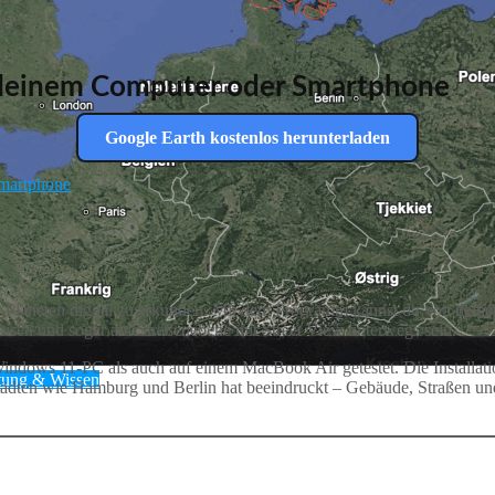
f deinem Computer oder Smartphone
Google Earth kostenlos herunterladen
Smartphone
 Planeten digital zu erkunden. Mit dem Programm kannst du von deiner
kreisen und sogar auf Straßenebene mit Street View unterwegs sein.
dows 11-PC als auch auf einem MacBook Air getestet. Die Installation w
tung & Wissen
ädten wie Hamburg und Berlin hat beeindruckt – Gebäude, Straßen und 