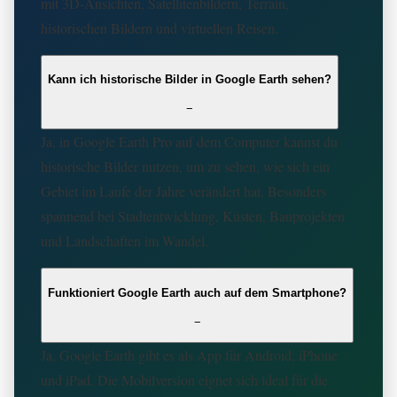
mit 3D-Ansichten, Satellitenbildern, Terrain,
historischen Bildern und virtuellen Reisen.
Kann ich historische Bilder in Google Earth sehen?
−
Ja, in Google Earth Pro auf dem Computer kannst du
historische Bilder nutzen, um zu sehen, wie sich ein
Gebiet im Laufe der Jahre verändert hat. Besonders
spannend bei Stadtentwicklung, Küsten, Bauprojekten
und Landschaften im Wandel.
Funktioniert Google Earth auch auf dem Smartphone?
−
Ja, Google Earth gibt es als App für Android, iPhone
und iPad. Die Mobilversion eignet sich ideal für die