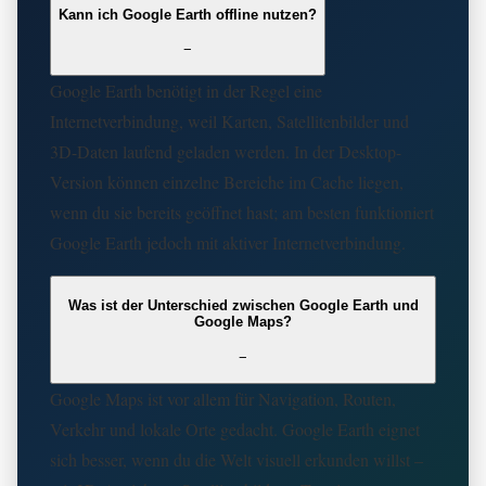
Kann ich Google Earth offline nutzen?
−
Google Earth benötigt in der Regel eine
Internetverbindung, weil Karten, Satellitenbilder und
3D-Daten laufend geladen werden. In der Desktop-
Version können einzelne Bereiche im Cache liegen,
wenn du sie bereits geöffnet hast; am besten funktioniert
Google Earth jedoch mit aktiver Internetverbindung.
Was ist der Unterschied zwischen Google Earth und
Google Maps?
−
Google Maps ist vor allem für Navigation, Routen,
Verkehr und lokale Orte gedacht. Google Earth eignet
sich besser, wenn du die Welt visuell erkunden willst –