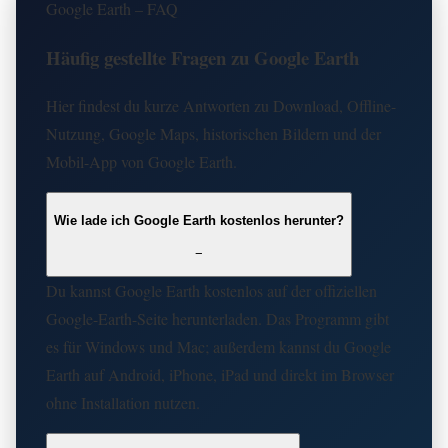
Google Earth – FAQ
Häufig gestellte Fragen zu Google Earth
Hier findest du kurze Antworten zu Download, Offline-
Nutzung, Google Maps, historischen Bildern und der
Mobil-App von Google Earth.
Wie lade ich Google Earth kostenlos herunter?
−
Du kannst Google Earth kostenlos auf der offiziellen
Google-Earth-Seite herunterladen. Das Programm gibt
es für Windows und Mac; außerdem kannst du Google
Earth auf Android, iPhone, iPad und direkt im Browser
ohne Installation nutzen.