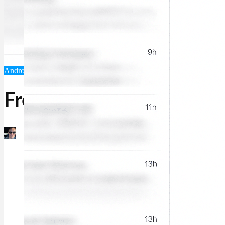
Android-Apps
Business & Produktivität
iOS-Apps
Mac-Software
Mail
Front
Martin Jørgensen
Dezember 7, 2025