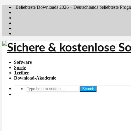
Beliebteste Downloads 2026 – Deutschlands beliebteste Prog
Brafiler.se
Downloadcentral.no
Downloadcentral.fi
Download.dk
Holyfile.com
Software
Spiele
Treiber
Download-Akademie
Search