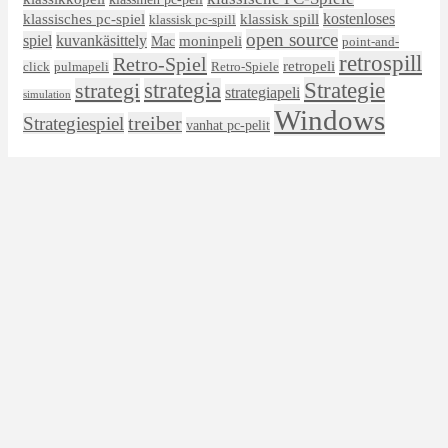
kostenloses
klassisches pc-spiel
klassisk spill
klassisk pc-spill
open source
spiel
kuvankäsittely
moninpeli
Mac
point-and-
retrospill
Retro-Spiel
retropeli
Retro-Spiele
click
pulmapeli
Strategie
strategi
strategia
strategiapeli
simulation
Windows
treiber
Strategiespiel
vanhat pc-pelit