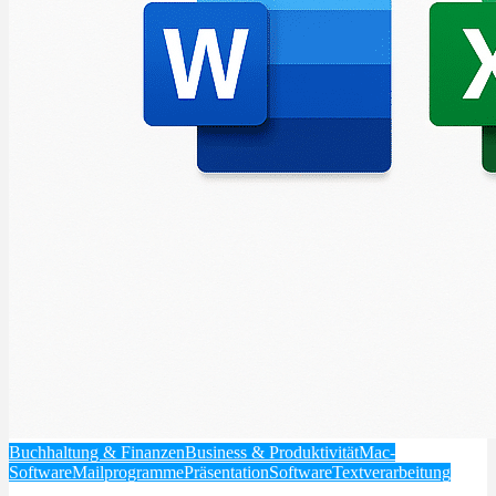
Buchhaltung & Finanzen
Business & Produktivität
Mac-
Software
Mailprogramme
Präsentation
Software
Textverarbeitung