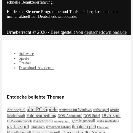
schnelle Benutzererfahrung.
Entdecken Sie neue Programme und Tools – sicher, kostenlos und
immer aktuell auf Deutschedownloads.de.
Urheberrecht © 2026 · Bereitgestellt von
deutschedownloads.de
Software
Spiele
Treiber
Download-Akademie
Entdecke beliebte Themen
alte PC-Spiele
Actionspiel
avoin
Antivirus für Windows
aufbauspiel
DOS-spill
Bildbearbeitung
lähdekoodi
DOS-Actionspiel
DOS-Spiel
gamle pc-spill
DOS-toimintapeli
dos actionspill
gratis nedlasting
eventyrspill
gratis spill
ilmainen peli
ilmainen lataus
ilmainen
klassiker
klassische PC-Spiele
klassikkopeli
klassinen pc-peli