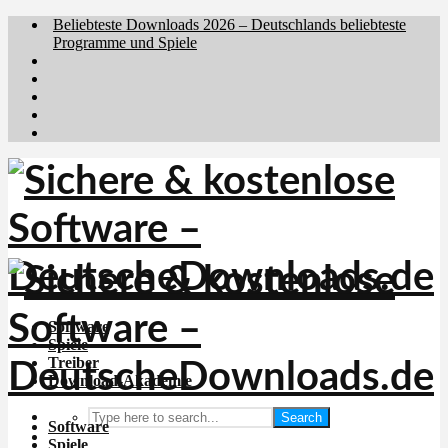
Beliebteste Downloads 2026 – Deutschlands beliebteste
Programme und Spiele
Brafiler.se
Downloadcentral.no
Downloadcentral.fi
Download.dk
Holyfile.com
Software
Spiele
Treiber
Download-Akademie
Search
Software
Spiele