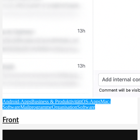
Android-Apps
Business & Produktivität
iOS-Apps
Mac-
Software
Mailprogramme
Organisation
Software
Front