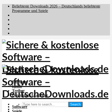
Beliebteste Downloads 2026 – Deutschlands beliebteste
Programme und Spiele
Brafiler.se
Downloadcentral.no
Downloadcentral.fi
Download.dk
Holyfile.com
Software
Spiele
Treiber
Download-Akademie
Search
Software
Spiele