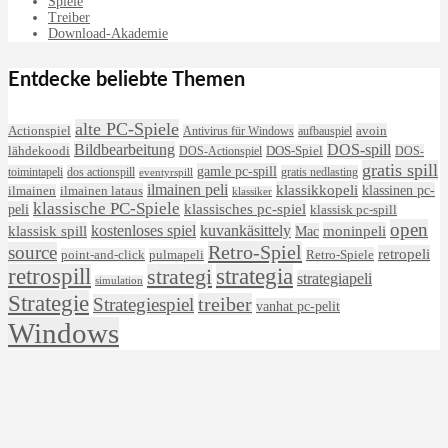
Spiele
Treiber
Download-Akademie
Entdecke beliebte Themen
alte PC-Spiele
avoin
Actionspiel
Antivirus für Windows
aufbauspiel
DOS-spill
Bildbearbeitung
lähdekoodi
DOS-Actionspiel
DOS-Spiel
DOS-
gratis spill
gamle pc-spill
toimintapeli
dos actionspill
gratis nedlasting
eventyrspill
ilmainen peli
klassikkopeli
klassinen pc-
ilmainen lataus
ilmainen
klassiker
klassische PC-Spiele
klassisches pc-spiel
peli
klassisk pc-spill
open
kostenloses spiel
klassisk spill
kuvankäsittely
moninpeli
Mac
Retro-Spiel
source
retropeli
Retro-Spiele
point-and-click
pulmapeli
retrospill
strategi
strategia
strategiapeli
simulation
Strategie
treiber
Strategiespiel
vanhat pc-pelit
Windows