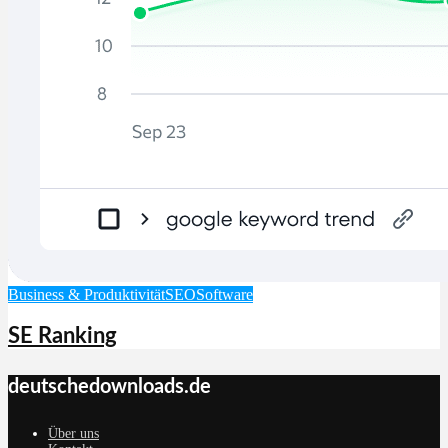
Business & Produktivität
SEO
Software
SE Ranking
deutschedownloads.de
Über uns