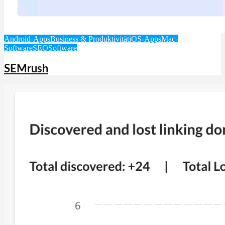
Android-Apps
Business & Produktivität
iOS-Apps
Mac-
Software
SEO
Software
SEMrush