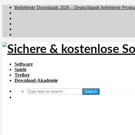
Beliebteste Downloads 2026 – Deutschlands beliebteste Progr
Brafiler.se
Downloadcentral.no
Downloadcentral.fi
Download.dk
Holyfile.com
Software
Spiele
Treiber
Download-Akademie
Search