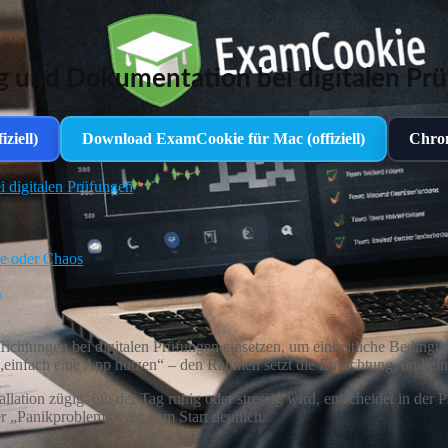
und Dokumentation bei digitalen Pr
ziell)
Download ExamCookie für Mac (offiziell)
Chrom
digitalen Prüfungen
he oder Chaos
)
ichtungen bei digitalen Prüfungen einsetzen, um einheitliche Bedingun
 „einfach eine App nutzen“ – den Rahmen setzt die Einrichtung, und ein
lation zügig. Ob der Tag ruhig oder stressig wird, entscheidet in der P
er „Panikprobleme“ vor dem Start deutlich.