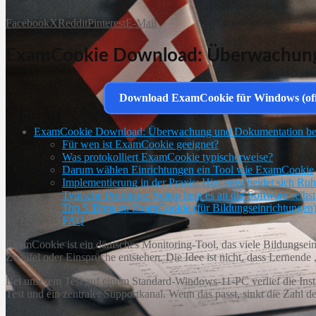
Facebook
X
Reddit
Pinterest
E-Mail
ExamCookie Download: Überwachung 
Download ExamCookie für Windows (offi
ExamCookie Download: Überwachung und Dokumentation bei 
Für wen ist ExamCookie geeignet?
Was protokolliert ExamCookie typischerweise?
Darum wählen Einrichtungen ein Tool wie ExamCookie
Implementierung in der Praxis: Hier entscheidet sich Ru
Typische Probleme: Selten liegt es an der Software selbst
Top 5 Tipps zu ExamCookie (für Bildungseinrichtungen
FAQ
ExamCookie ist ein dänisches Monitoring-Tool, das viele Bildungseinr
Zweifel oder Einsprüche entstehen. Die Idee ist nicht, dass Lernende
Bei unserem Test auf einem Standard‑Windows‑11‑PC verlief die Instal
Test und ein zentraler Supportkanal. Wenn das passt, sinkt die Zahl d