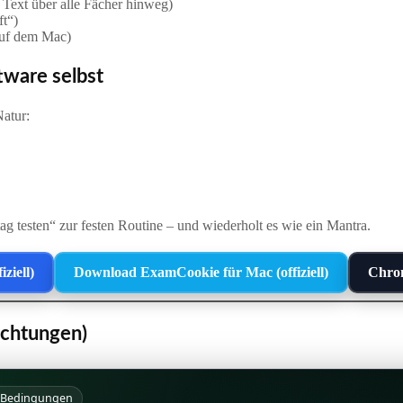
r Text über alle Fächer hinweg)
ft“)
 auf dem Mac)
tware selbst
Natur:
ag testen“ zur festen Routine – und wiederholt es wie ein Mantra.
ziell)
Download ExamCookie für Mac (offiziell)
Chrom
ichtungen)
e Bedingungen