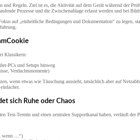
 und Regeln. Ziel ist es, die Aktivität auf dem Gerät während der Prüfu
, laufende Prozesse und die Zwischenablage erfasst werden und bei B
Fokus auf „einheitliche Bedingungen und Dokumentation“ zu legen, sta
fahrung.
xamCookie
ei Klassikern:
hüler‑PCs und Setups hinweg
dnisse, Verdachtsmomente)
en, wenn etwas wie Täuschung aussieht, tatsächlich aber auf Netzabb
 einfacher.
idet sich Ruhe oder Chaos
ten Test‑Termin und einen zentralen Supportkanal haben, verläuft der P
un, wenn …“)