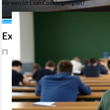
Für wen ist ExamCookie geeignet?
Business & Produktivität
Mac-Software
Software
Unterricht
ExamCookie
Februar 11, 2026