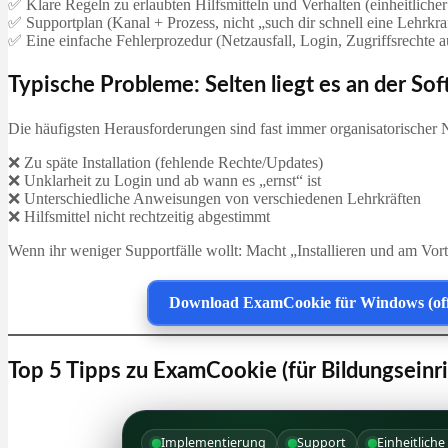
✅ Klare Regeln zu erlaubten Hilfsmitteln und Verhalten (einheitliche
✅ Supportplan (Kanal + Prozess, nicht „such dir schnell eine Lehrkra
✅ Eine einfache Fehlerprozedur (Netzausfall, Login, Zugriffsrechte
Typische Probleme: Selten liegt es an der Sof
Die häufigsten Herausforderungen sind fast immer organisatorischer 
❌ Zu späte Installation (fehlende Rechte/Updates)
❌ Unklarheit zu Login und ab wann es „ernst“ ist
❌ Unterschiedliche Anweisungen von verschiedenen Lehrkräften
❌ Hilfsmittel nicht rechtzeitig abgestimmt
Wenn ihr weniger Supportfälle wollt: Macht „Installieren und am Vort
Download ExamCookie für Windows (offi
Top 5 Tipps zu ExamCookie (für Bildungseinr
Implementierung
Support
Einheitlich