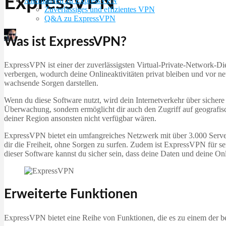
ExpressVPN
Alternativen zu ExpressVPN
Zuverlässiges und effizientes VPN
Q&A zu ExpressVPN
Martin Jørgensen
Was ist ExpressVPN?
Dezember 7, 2025
ExpressVPN ist einer der zuverlässigsten Virtual-Private-Network-Die
verbergen, wodurch deine Onlineaktivitäten privat bleiben und vor neu
wachsende Sorgen darstellen.
Wenn du diese Software nutzt, wird dein Internetverkehr über sichere 
Überwachung, sondern ermöglicht dir auch den Zugriff auf geografisc
deiner Region ansonsten nicht verfügbar wären.
ExpressVPN bietet ein umfangreiches Netzwerk mit über 3.000 Server
dir die Freiheit, ohne Sorgen zu surfen. Zudem ist ExpressVPN für sei
dieser Software kannst du sicher sein, dass deine Daten und deine Onli
Erweiterte Funktionen
ExpressVPN bietet eine Reihe von Funktionen, die es zu einem der 