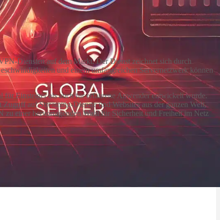
en VPN-Diensten auf dem Markt. Der Dienst zeichnet sich durch
en Geschwindigkeiten und einem umfangreichen Servernetzwerk können
l für Einsteiger als auch für erfahrene Anwender entwickelt wurde.
nst Zugriff auf Streaming-Dienste und Websites aus der ganzen Welt,
N zu einer hervorragenden Wahl für Sicherheit und Freiheit im Netz