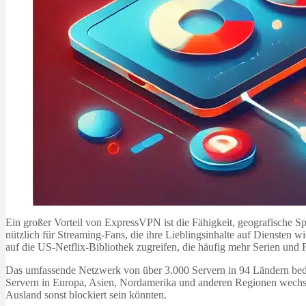
Ein großer Vorteil von ExpressVPN ist die Fähigkeit, geografische Sp
nützlich für Streaming-Fans, die ihre Lieblingsinhalte auf Diensten
auf die US-Netflix-Bibliothek zugreifen, die häufig mehr Serien und F
Das umfassende Netzwerk von über 3.000 Servern in 94 Ländern bedeut
Servern in Europa, Asien, Nordamerika und anderen Regionen wechse
Ausland sonst blockiert sein könnten.