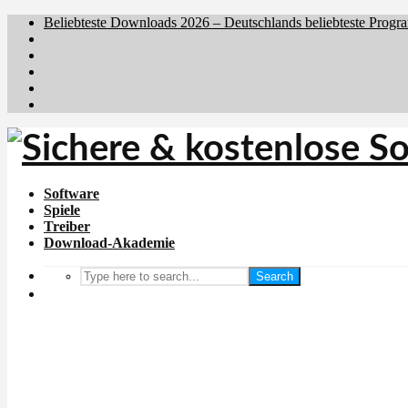
Beliebteste Downloads 2026 – Deutschlands beliebteste Progr
Brafiler.se
Downloadcentral.no
Downloadcentral.fi
Download.dk
Holyfile.com
Software
Spiele
Treiber
Download-Akademie
Search