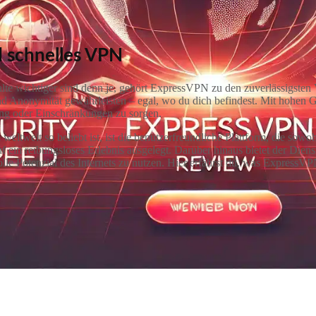
 schnelles VPN
Inhalte wichtiger sind denn je, gehört ExpressVPN zu den zuverlässigst
en und Anonymität gewährleisten – egal, wo du dich befindest. Mit hoh
ng oder Einschränkungen zu sorgen.
weit so beliebt ist, ist die benutzerfreundliche Plattform, die sowoh
 auf ein reibungsloses Erlebnis ausgelegt. Darüber hinaus bietet der Die
le Potenzial des Internets zu nutzen. Hier erfährst du, was ExpressVP