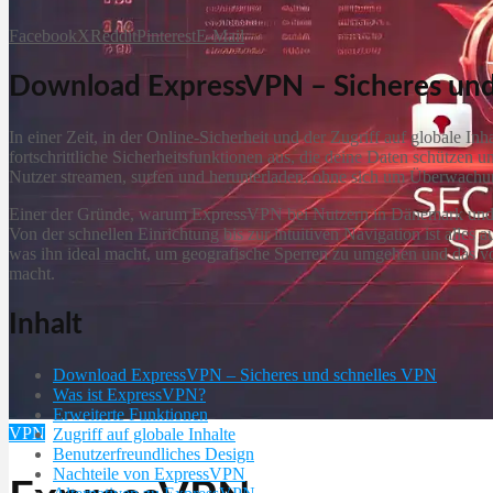
Facebook
X
Reddit
Pinterest
E-Mail
Download ExpressVPN – Sicheres und
In einer Zeit, in der Online-Sicherheit und der Zugriff auf globale 
fortschrittliche Sicherheitsfunktionen aus, die deine Daten schütz
Nutzer streamen, surfen und herunterladen, ohne sich um Überwachu
Einer der Gründe, warum ExpressVPN bei Nutzern in Dänemark und welt
Von der schnellen Einrichtung bis zur intuitiven Navigation ist alles
was ihn ideal macht, um geografische Sperren zu umgehen und das vol
macht.
Inhalt
Download ExpressVPN – Sicheres und schnelles VPN
Was ist ExpressVPN?
Erweiterte Funktionen
VPN
Zugriff auf globale Inhalte
Benutzerfreundliches Design
Nachteile von ExpressVPN