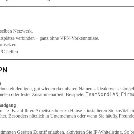
m selben Netzwerk.
tsplätze verbinden – ganz ohne VPN-Vorkenntnisse.
umsetzen.
PC helfen.
VPN
)
inen eindeutigen, gut wiedererkennbaren Namen – idealerweise simpe
TeamNordLAN
Firm
ielen oder fester Zusammenarbeit. Beispiele:
,
rnadgang
 z. B. auf Ihren Arbeitsrechner zu Hause – installieren Sie zusätzlic
icher. Besonders nützlich in Unternehmen oder wenn Sie häufig Freund
immten Geräten Zugriff erlauben, aktivieren Sie IP‑Whitelisting. So 