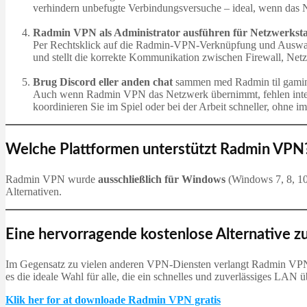
verhindern unbefugte Verbindungsversuche – ideal, wenn das N
Radmin VPN als Administrator ausführen für Netzwerkstab
Per Rechtsklick auf die Radmin‑VPN‑Verknüpfung und Auswahl 
und stellt die korrekte Kommunikation zwischen Firewall, Ne
Brug Discord eller anden chat
sammen med Radmin til gami
Auch wenn Radmin VPN das Netzwerk übernimmt, fehlen integr
koordinieren Sie im Spiel oder bei der Arbeit schneller, ohne i
Welche Plattformen unterstützt Radmin VPN
Radmin VPN wurde
ausschließlich für Windows
(Windows 7, 8, 10
Alternativen.
Eine hervorragende kostenlose Alternative 
Im Gegensatz zu vielen anderen VPN‑Diensten verlangt Radmin V
es die ideale Wahl für alle, die ein schnelles und zuverlässiges LAN ü
Klik her for at downloade Radmin VPN gratis