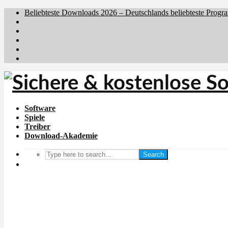
Beliebteste Downloads 2026 – Deutschlands beliebteste Progr
Brafiler.se
Downloadcentral.no
Downloadcentral.fi
Download.dk
Holyfile.com
Software
Spiele
Treiber
Download-Akademie
Search