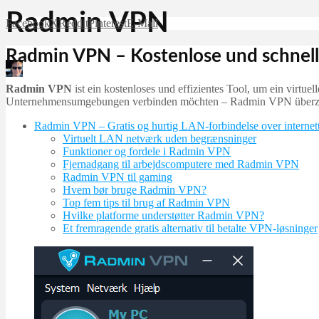
Radmin VPN
Facebook
X
Reddit
Pinterest
E-Mail
Radmin VPN – Kostenlose und schnell
Martin Jørgensen
Dezember 8, 2025
Radmin VPN
ist ein kostenloses und effizientes Tool, um ein virtu
Unternehmensumgebungen verbinden möchten – Radmin VPN überzeug
Radmin VPN – Gratis og hurtig LAN-forbindelse over internett
Virtuelt LAN netværk uden begrænsninger
Funktioner og fordele i Radmin VPN
Fjernadgang til arbejdscomputere med Radmin VPN
Radmin VPN til gaming
Hvem bør bruge Radmin VPN?
Top fem tips til brug af Radmin VPN
Hvilke platforme understøtter Radmin VPN?
Et fremragende gratis alternativ til betalte VPN-løsninger