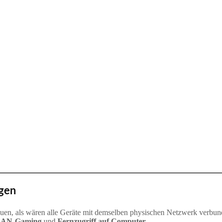
gen
en, als wären alle Geräte mit demselben physischen Netzwerk verbun
AN‑Gaming
und
Fernzugriff auf Computer
.