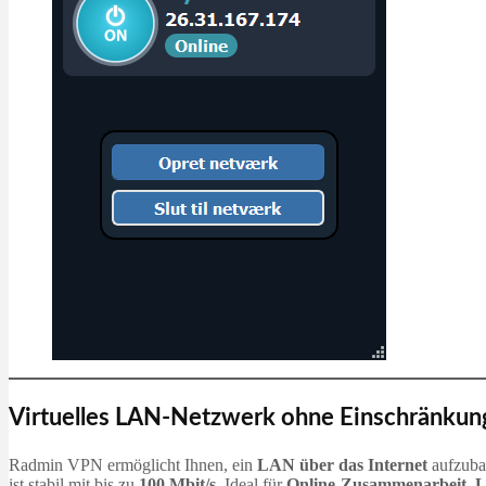
Virtuelles LAN-Netzwerk ohne Einschränkun
Radmin VPN ermöglicht Ihnen, ein
LAN über das Internet
aufzubau
ist stabil mit bis zu
100 Mbit/s
. Ideal für
Online‑Zusammenarbeit
,
L