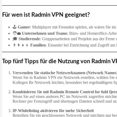
Für wen ist Radmin VPN geeignet?
🕹
Gamer
: Multiplayer mit Freunden spielen, als wären Sie i
🧑‍💼
Unternehmen und Teams
: Büro- und Homeoffice-Arbei
🎓
Studierende
: Gruppenarbeiten und Projekte aus der Ferne 
👨‍👩‍👧‍👦
Familien
: Einander bei Einrichtung und Zugriff am 
Top fünf Tipps für die Nutzung von Radmin 
Verwenden Sie statische Netzwerknamen (Network Names
Wenn Sie in Radmin VPN ein Netzwerk erstellen, wählen Sie e
Kollegen Ihr Netzwerk leichter, besonders bei regelmäßigem Sp
Kombinieren Sie mit Radmin Remote Control for fuld fje
Wenn Sie auf einen anderen PC im Netzwerk zugreifen möchten –
Rechner per Fernzugriff und übertragen Dateien schnell und s
IP-Whitelisting aktivieren für mehr Sicherheit
Betreiben Sie ein geschlossenes Netzwerk und möchten nur best