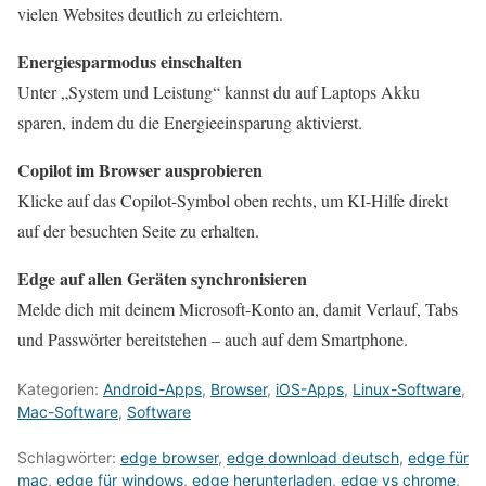
vielen Websites deutlich zu erleichtern.
Energiesparmodus einschalten
Unter „System und Leistung“ kannst du auf Laptops Akku
sparen, indem du die Energieeinsparung aktivierst.
Copilot im Browser ausprobieren
Klicke auf das Copilot-Symbol oben rechts, um KI-Hilfe direkt
auf der besuchten Seite zu erhalten.
Edge auf allen Geräten synchronisieren
Melde dich mit deinem Microsoft-Konto an, damit Verlauf, Tabs
und Passwörter bereitstehen – auch auf dem Smartphone.
Kategorien:
Android-Apps
,
Browser
,
iOS-Apps
,
Linux-Software
,
Mac-Software
,
Software
Schlagwörter:
edge browser
,
edge download deutsch
,
edge für
mac
,
edge für windows
,
edge herunterladen
,
edge vs chrome
,