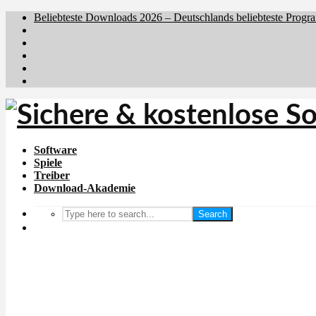
Beliebteste Downloads 2026 – Deutschlands beliebteste Progr
Brafiler.se
Downloadcentral.no
Downloadcentral.fi
Download.dk
Holyfile.com
Software
Spiele
Treiber
Download-Akademie
Search