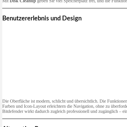
Mit
Disk Cleanup
geben Sie viel Speicherplatz frei, und die Funktio
Benutzererlebnis und Design
Die Oberfläche ist modern, schlicht und übersichtlich. Die Funktionen
Farben und Icon-Layout erleichtern die Navigation, ohne zu überforde
Bitdefender wirkt dadurch zugleich professionell und zugänglich – ei