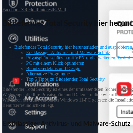
Facebook
X
Reddit
Pinterest
E-Mail
Bitdefender Total Security hier herun
Bitdefender Total Security hier herunterladen und ausprobieren
Erstklassiger Antivirus- und Malware-Schutz
Privatsphäre schützen mit VPN und erweitertem Bedroh
PC mit einem Klick optimieren
Benutzererlebnis und Design
Alternative Programme
Top 5 Tipps zu Bitdefender Total Security
Bitdefender Total Security ist eines der umfassendsten Sicherheitsp
Werkzeuge, die Ihre Privatsphäre und Daten – online wie offline – ab
Wir haben die Suite auf einem Windows 11-PC getestet; die Installati
Benutzerfreundlichkeit legt.
Erstklassiger Antivirus- und Malware-Schutz