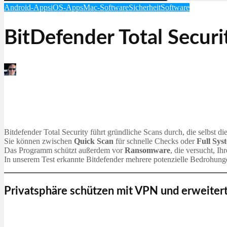
Android-Apps
iOS-Apps
Mac-Software
Sicherheit
Software
BitDefender Total Securi
Martin Jørgensen
Dezember 28, 2025
Bitdefender Total Security führt gründliche Scans durch, die selbst 
Sie können zwischen
Quick Scan
für schnelle Checks oder
Full Sys
Das Programm schützt außerdem vor
Ransomware
, die versucht, I
In unserem Test erkannte Bitdefender mehrere potenzielle Bedrohungen
Privatsphäre schützen mit VPN und erweite