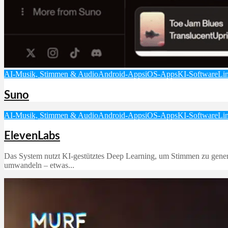
AI-Musik, Stimmen & Audio
Android-Apps
iOS-Apps
KI-Software
Li
Suno
AI-Musik, Stimmen & Audio
Android-Apps
iOS-Apps
KI-Software
Li
ElevenLabs
Das System nutzt KI-gestütztes Deep Learning, um Stimmen zu generier
umwandeln – etwas...