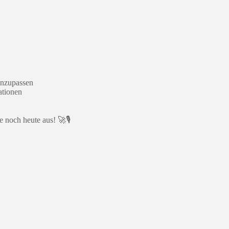
anzupassen
ationen
 noch heute aus! 🚀🎙️