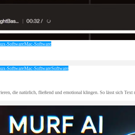
nux-Software
Mac-Software
nux-Software
Mac-Software
Software
en, die natürlich, fließend und emotional klingen. So lässt sich Text 