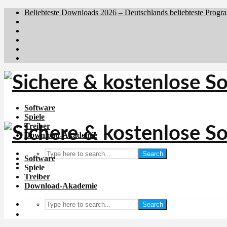
Beliebteste Downloads 2026 – Deutschlands beliebteste Progr
Brafiler.se
Downloadcentral.no
Downloadcentral.fi
Download.dk
Holyfile.com
Software
Spiele
Treiber
Download-Akademie
Search
Software
Spiele
Treiber
Download-Akademie
Search