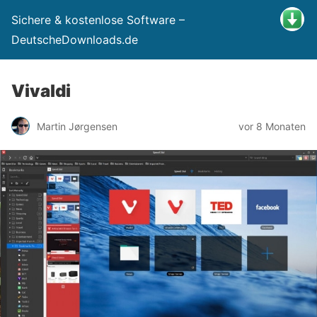
Sichere & kostenlose Software –
DeutscheDownloads.de
Vivaldi
Martin Jørgensen
vor 8 Monaten