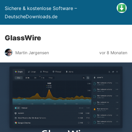
Sichere & kostenlose Software –
DeutscheDownloads.de
GlassWire
Martin Jørgensen
vor 8 Monaten