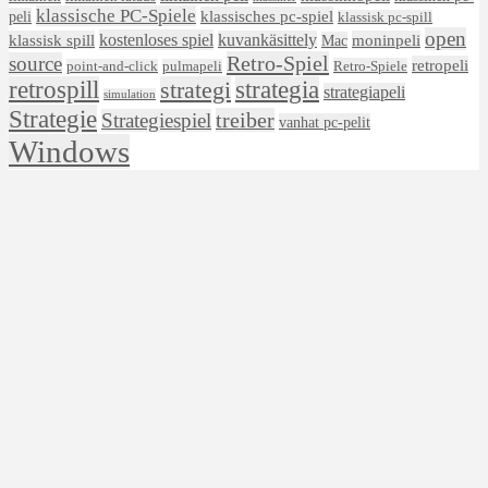
klassische PC-Spiele
klassisches pc-spiel
peli
klassisk pc-spill
open
kostenloses spiel
klassisk spill
kuvankäsittely
moninpeli
Mac
Retro-Spiel
source
retropeli
Retro-Spiele
point-and-click
pulmapeli
retrospill
strategi
strategia
strategiapeli
simulation
Strategie
treiber
Strategiespiel
vanhat pc-pelit
Windows