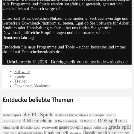
Alle Programme und Spiele werden sorgfältig ausgewählt, getestet und
verständlich auf Deutsch vorgestellt.
Unser Ziel ist es, deutschen Nutzern eine moderne, vertrauenswürdige und
werbefreie Download-Plattform zu bieten. Egal ob Sie Software für Arbeit,
Studium oder Unterhaltung suchen – bei uns finden Sie geprüfte
Downloads, hilfreiche Empfehlungen und eine smarte, schnelle
Benutzererfahrung.
Entdecken Sie neue Programme und Tools – sicher, kostenlos und immer
aktuell auf Deutschedownloads.de.
Urheberrecht © 2026 · Bereitgestellt von
deutschedownloads.de
Software
Spiele
Treiber
Download-Akademie
Entdecke beliebte Themen
alte PC-Spiele
avoin
Actionspiel
Antivirus für Windows
aufbauspiel
DOS-spill
Bildbearbeitung
lähdekoodi
DOS-Actionspiel
DOS-Spiel
DOS-
gratis spill
gamle pc-spill
toimintapeli
dos actionspill
gratis nedlasting
eventyrspill
ilmainen peli
klassikkopeli
klassinen pc-
ilmainen lataus
ilmainen
klassiker