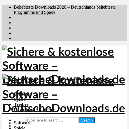
Beliebteste Downloads 2026 – Deutschlands beliebteste
Programme und Spiele
Brafiler.se
Downloadcentral.no
Downloadcentral.fi
Download.dk
Holyfile.com
Software
Spiele
Treiber
Download-Akademie
Search
Software
Spiele