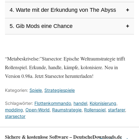
schnell die Wirtschaft auf. Eine kompakte Flotte ist zu
4. Warte mit der Erkundung von The Abyss
+
Die Pausenfunktion gibt dir Ruhe, das Schlachtfeld zu
Beginn viel leichter zu managen.
analysieren und Befehle zu erteilen, ohne dass alles im Chaos
5. Gib Mods eine Chance
+
Wir waren zu früh dort – und wurden in wenigen Minuten
endet.
ausgelöscht. The Abyss verlangt eine starke Flotte und gute
Mods können alles von Grafik bis Gameplay verändern und
Ressourcen.
liefern Hunderte zusätzlicher Spielstunden. Selbst kleine
“Metabeskrivelse:”Starsector: Epische Weltraumstrategie trifft
Mods machten bei uns einen riesigen Unterschied.
Rollenspiel. Erkunde, handle, kämpfe, kolonisiere. Neu in
Version 0.98a. Jetzt Starsector herunterladen!
Kategorien:
Spiele
,
Strategiespiele
Schlagwörter:
Flottenkommando
,
handel
,
Kolonisierung
,
modding
,
Open-World
,
Raumstrategie
,
Rollenspiel
,
starfarer
,
starsector
Sichere & kostenlose Software – DeutscheDownloads.de