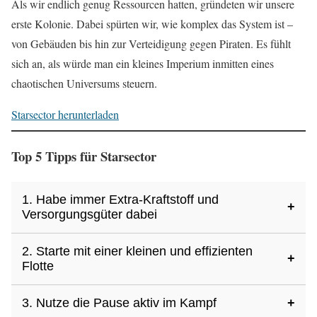
Als wir endlich genug Ressourcen hatten, gründeten wir unsere
erste Kolonie. Dabei spürten wir, wie komplex das System ist –
von Gebäuden bis hin zur Verteidigung gegen Piraten. Es fühlt
sich an, als würde man ein kleines Imperium inmitten eines
chaotischen Universums steuern.
Starsector herunterladen
Top 5 Tipps für Starsector
1. Habe immer Extra-Kraftstoff und
+
Versorgungsgüter dabei
2. Starte mit einer kleinen und effizienten
Uns ging selbst der Treibstoff weitab des zivilisierten Raums
+
Flotte
aus. Die Lösung war, die halbe Flotte zu verschrotten, um
heimzukommen – eine teure Lektion.
3. Nutze die Pause aktiv im Kampf
+
Groß einzukaufen ist verlockend, aber die Wartung frisst