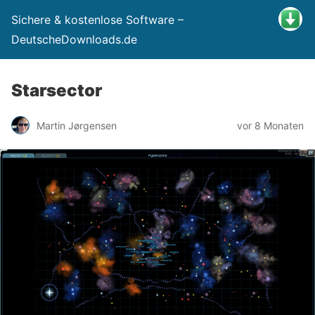
Sichere & kostenlose Software –
DeutscheDownloads.de
Starsector
Martin Jørgensen
vor 8 Monaten