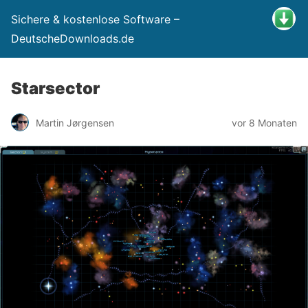
Sichere & kostenlose Software –
DeutscheDownloads.de
Starsector
Martin Jørgensen
vor 8 Monaten