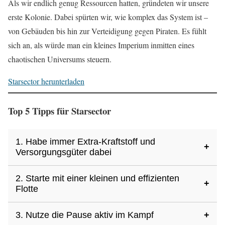
Als wir endlich genug Ressourcen hatten, gründeten wir unsere
erste Kolonie. Dabei spürten wir, wie komplex das System ist –
von Gebäuden bis hin zur Verteidigung gegen Piraten. Es fühlt
sich an, als würde man ein kleines Imperium inmitten eines
chaotischen Universums steuern.
Starsector herunterladen
Top 5 Tipps für Starsector
1. Habe immer Extra-Kraftstoff und
+
Versorgungsgüter dabei
2. Starte mit einer kleinen und effizienten
Uns ging selbst der Treibstoff weitab des zivilisierten Raums
+
Flotte
aus. Die Lösung war, die halbe Flotte zu verschrotten, um
heimzukommen – eine teure Lektion.
3. Nutze die Pause aktiv im Kampf
+
Groß einzukaufen ist verlockend, aber die Wartung frisst