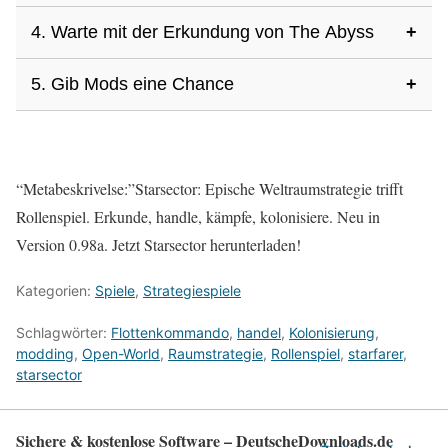
schnell die Wirtschaft auf. Eine kompakte Flotte ist zu
4. Warte mit der Erkundung von The Abyss
+
Die Pausenfunktion gibt dir Ruhe, das Schlachtfeld zu
Beginn viel leichter zu managen.
analysieren und Befehle zu erteilen, ohne dass alles im Chaos
5. Gib Mods eine Chance
+
Wir waren zu früh dort – und wurden in wenigen Minuten
endet.
ausgelöscht. The Abyss verlangt eine starke Flotte und gute
Mods können alles von Grafik bis Gameplay verändern und
Ressourcen.
liefern Hunderte zusätzlicher Spielstunden. Selbst kleine
“Metabeskrivelse:”Starsector: Epische Weltraumstrategie trifft
Mods machten bei uns einen riesigen Unterschied.
Rollenspiel. Erkunde, handle, kämpfe, kolonisiere. Neu in
Version 0.98a. Jetzt Starsector herunterladen!
Kategorien:
Spiele
,
Strategiespiele
Schlagwörter:
Flottenkommando
,
handel
,
Kolonisierung
,
modding
,
Open-World
,
Raumstrategie
,
Rollenspiel
,
starfarer
,
starsector
Sichere & kostenlose Software – DeutscheDownloads.de