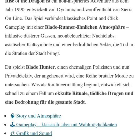
Rise of the Dragon
ist ein noir-inspiriertes Adventure aus dem
Jahr 1990, entwickelt von Dynamix und veröffentlicht von Sierra
On-Line. Das Spiel verbindet klassisches Point-and-Click-
Blade-Runner-ähnlichen Atmosphäre
Gameplay mit einer
–
inklusive düsterer Gassen, neonbeleuchteter Nachtclubs,
asiatischer Kultsymbole und einer bedrohlichen Sekte, die Tod in
die Straßen der Stadt bringt.
Blade Hunter
Du spielst
, einen ehemaligen Polizisten und nun
Privatdetektiv, der angeheuert wird, eine Reihe brutaler Morde zu
untersuchen. Was als Routineermittlung beginnt, entwickelt sich
okkulte Rituale, tödliche Drogen und
schnell zu einem Fall um
eine Bedrohung für die gesamte Stadt
.
🧠 Story und Atmosphäre
🕹️ Gameplay – klassisch, aber mit Wahlmöglichkeiten
🎨 Grafik und Sound