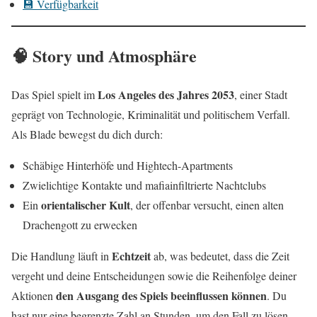
💾 Verfügbarkeit
🧠 Story und Atmosphäre
Los Angeles des Jahres 2053
Das Spiel spielt im
, einer Stadt
geprägt von Technologie, Kriminalität und politischem Verfall.
Als Blade bewegst du dich durch:
Schäbige Hinterhöfe und Hightech-Apartments
Zwielichtige Kontakte und mafiainfiltrierte Nachtclubs
orientalischer Kult
Ein
, der offenbar versucht, einen alten
Drachengott zu erwecken
Echtzeit
Die Handlung läuft in
ab, was bedeutet, dass die Zeit
vergeht und deine Entscheidungen sowie die Reihenfolge deiner
den Ausgang des Spiels beeinflussen können
Aktionen
. Du
hast nur eine begrenzte Zahl an Stunden, um den Fall zu lösen –