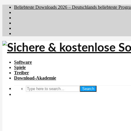
Beliebteste Downloads 2026 – Deutschlands beliebteste Progr
Brafiler.se
Downloadcentral.no
Downloadcentral.fi
Download.dk
Holyfile.com
Software
Spiele
Treiber
Download-Akademie
Search