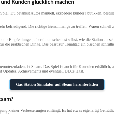
 und Kunden glücklich machen
el. Du betankst Autos manuell, ekspedere kunder i butikken, bestille v
sehr befriedigend. Die richtige Benzinmenge zu treffen, Waren schnell
bt dir Empfehlungen, aber du entscheidest selbst, wie die Station ausse
für die praktischen Dinge. Das passt zur Tonalität: ein bisschen schrull
erunterzuladen, ist Steam. Das Spiel ist auch für Konsolen erhältlich, 
uf Updates, Achievements und eventuell DLCs legst.
Gas Station Simulator auf Steam herunterladen
ltsam?
igung kleiner Verbesserungen einfängt. Es hat etwas eigenartig Gemütli