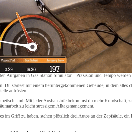
den Aufgaben in Gas Station Simulator – Präzision und Tempo werden sch
ion. Du startest mit einem heruntergekommenen Gebäude, in dem alles c
elle aufrüsten.
kosmetisch sind. Mit jeder Ausbaustufe bekommst du mehr Kundschaft, z
äumarbeit zu leicht stressigem Alltagsmanagement.
 im Griff zu haben, stehen plötzlich drei Autos an der Zapfsäule, ein K