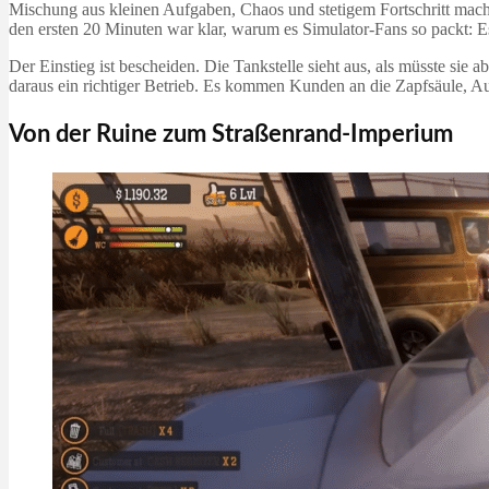
Mischung aus kleinen Aufgaben, Chaos und stetigem Fortschritt mach
den ersten 20 Minuten war klar, warum es Simulator-Fans so packt: Es
Der Einstieg ist bescheiden. Die Tankstelle sieht aus, als müsste si
daraus ein richtiger Betrieb. Es kommen Kunden an die Zapfsäule, Aut
Von der Ruine zum Straßenrand-Imperium