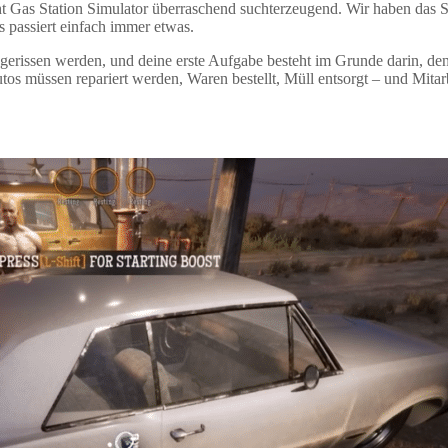
t Gas Station Simulator überraschend suchterzeugend. Wir haben das 
 passiert einfach immer etwas.
e abgerissen werden, und deine erste Aufgabe besteht im Grunde darin,
os müssen repariert werden, Waren bestellt, Müll entsorgt – und Mitarb