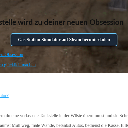
stelle wird zu deiner neuen Obsession
Gas Station Simulator auf Steam herunterladen
uen Obsession
n glücklich machen
ator?
em du eine verlassene Tankstelle in der Wüste übernimmst und sie Schri
 räumst Müll weg, male Wände, betankst Autos, bedienst die Kasse, fül