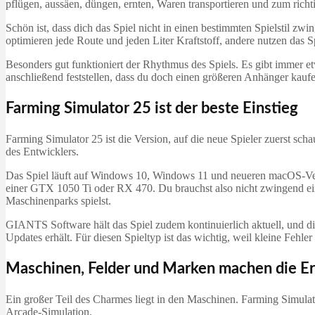
pflügen, aussäen, düngen, ernten, Waren transportieren und zum richt
Schön ist, dass dich das Spiel nicht in einen bestimmten Spielstil zwi
optimieren jede Route und jeden Liter Kraftstoff, andere nutzen das S
Besonders gut funktioniert der Rhythmus des Spiels. Es gibt immer et
anschließend feststellen, dass du doch einen größeren Anhänger kaufe
Farming Simulator 25 ist der beste Einstieg
Farming Simulator 25 ist die Version, auf die neue Spieler zuerst sch
des Entwicklers.
Das Spiel läuft auf Windows 10, Windows 11 und neueren macOS-Ver
einer GTX 1050 Ti oder RX 470. Du brauchst also nicht zwingend ei
Maschinenparks spielst.
GIANTS Software hält das Spiel zudem kontinuierlich aktuell, und di
Updates erhält. Für diesen Spieltyp ist das wichtig, weil kleine Feh
Maschinen, Felder und Marken machen die E
Ein großer Teil des Charmes liegt in den Maschinen. Farming Simulato
Arcade-Simulation.