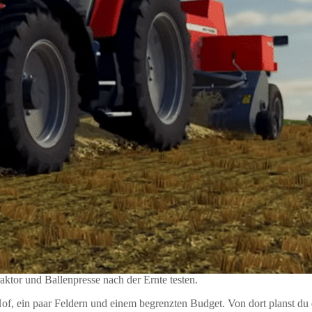
aktor und Ballenpresse nach der Ernte testen.
Hof, ein paar Feldern und einem begrenzten Budget. Von dort planst du 