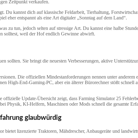
igen Zeitpunkt verkaufen.
ngt. Du kannst dich auf klassische Feldarbeit, Tierhaltung, Forstwirtsc
piel eher entspannt als eine Art digitaler „Sonntag auf dem Land“.
was zu tun, jedoch selten auf stressige Art. Du kannst eine halbe Stun
n solltest, weil der Hof endlich Gewinne abwirft.
auen sollten. Sie bringt die neuesten Verbesserungen, aktive Unterstüt
sionen. Die offiziellen Mindestanforderungen nennen unter anderem
nen High-End-Gaming-PC, aber ein älterer Bürorechner stößt schnell a
e offizielle Update-Übersicht zeigt, dass Farming Simulator 25 Fehler
ler bei Physik, KI-Helfern, Maschinen oder Mods schnell die gesamte Er
rfahrung glaubwürdig
r bietet lizenzierte Traktoren, Mähdrescher, Anbaugeräte und landwirt