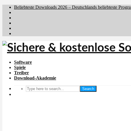
Beliebteste Downloads 2026 – Deutschlands beliebteste Progr
Brafiler.se
Downloadcentral.no
Downloadcentral.fi
Download.dk
Holyfile.com
Software
Spiele
Treiber
Download-Akademie
Search