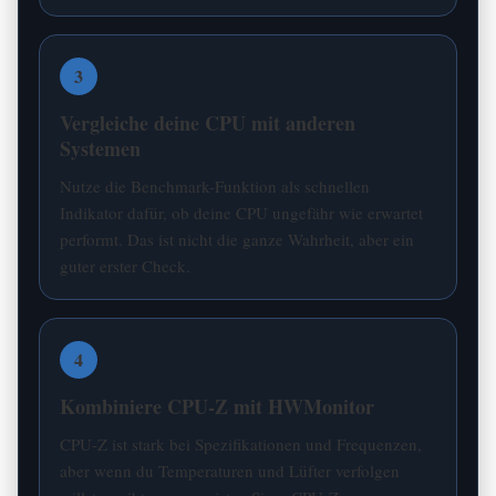
3
Vergleiche deine CPU mit anderen
Systemen
Nutze die Benchmark-Funktion als schnellen
Indikator dafür, ob deine CPU ungefähr wie erwartet
performt. Das ist nicht die ganze Wahrheit, aber ein
guter erster Check.
4
Kombiniere CPU-Z mit HWMonitor
CPU-Z ist stark bei Spezifikationen und Frequenzen,
aber wenn du Temperaturen und Lüfter verfolgen