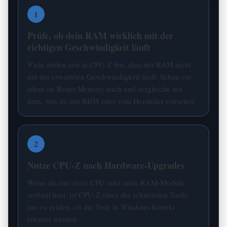
1
Prüfe, ob dein RAM wirklich mit der
richtigen Geschwindigkeit läuft
Viele stellen erst in CPU-Z fest, dass der RAM nicht
mit der erwarteten Geschwindigkeit läuft. Schau vor
allem im Reiter Memory nach und vergleiche mit
dem, was du aus BIOS oder vom Hersteller erwartest.
2
Nutze CPU-Z nach Hardware-Upgrades
Wenn du eine neue CPU oder neue RAM-Module
verbaut hast, ist CPU-Z eines der schnellsten Tools,
um zu prüfen, ob die Teile in Windows korrekt
erkannt werden.