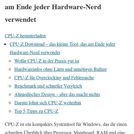
am Ende jeder Hardware-Nerd
verwendet
CPU-Z herunterladen
CPU-Z Download – das kleine Tool, das am Ende jeder
Hardware-Nerd verwendet
Wofür CPU-Z in der Praxis gut ist
Hardwareinfos ohne Lärm und unnötigen Ballast
CPU-Z für Overclocking und Fehlersuche
Benchmark und schneller Vergleich
Altmodisches Design – aber das macht nichts
Darum lohnt sich CPU-Z weiterhin
Top 5 Tipps zu CPU-Z
CPU-Z ist ein kompaktes Systemtool für Windows, das dir einen
schnellen Überblick über Prozessor, Mainboard, RAM und eine