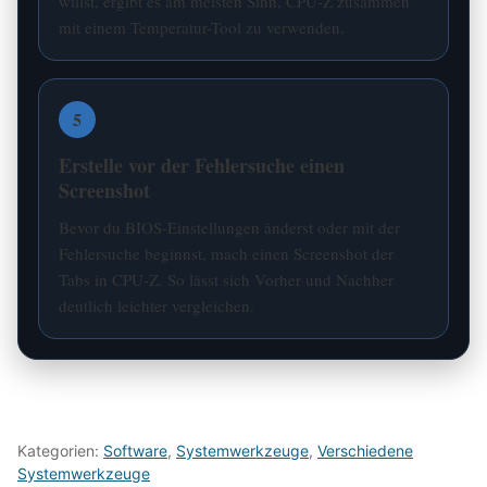
willst, ergibt es am meisten Sinn, CPU-Z zusammen
mit einem Temperatur-Tool zu verwenden.
5
Erstelle vor der Fehlersuche einen
Screenshot
Bevor du BIOS-Einstellungen änderst oder mit der
Fehlersuche beginnst, mach einen Screenshot der
Tabs in CPU-Z. So lässt sich Vorher und Nachher
deutlich leichter vergleichen.
Kategorien:
Software
,
Systemwerkzeuge
,
Verschiedene
Systemwerkzeuge