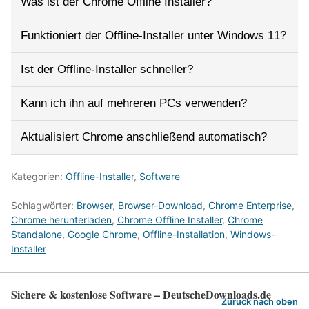
Was ist der Chrome Offline Installer?
Funktioniert der Offline‑Installer unter Windows 11?
Ist der Offline‑Installer schneller?
Kann ich ihn auf mehreren PCs verwenden?
Aktualisiert Chrome anschließend automatisch?
Kategorien:
Offline-Installer
,
Software
Schlagwörter:
Browser
,
Browser-Download
,
Chrome Enterprise
,
Chrome herunterladen
,
Chrome Offline Installer
,
Chrome
Standalone
,
Google Chrome
,
Offline-Installation
,
Windows-
Installer
Sichere & kostenlose Software – DeutscheDownloads.de
Zurück nach oben