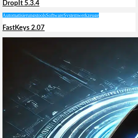
DropIt 5.3.4
Automatisierungstools
Software
Systemwerkzeuge
FastKeys 2.07