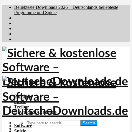
Beliebteste Downloads 2026 – Deutschlands beliebteste
Programme und Spiele
Brafiler.se
Downloadcentral.no
Downloadcentral.fi
Download.dk
Holyfile.com
Software
Spiele
Treiber
Download-Akademie
Search
Software
Spiele