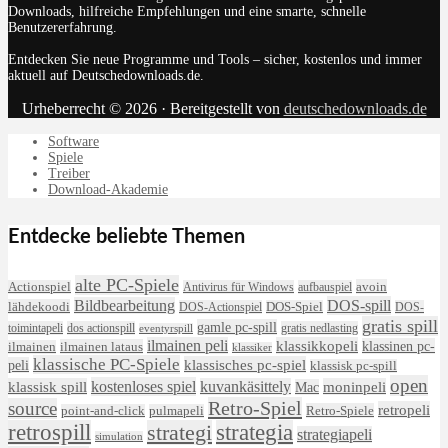
Downloads, hilfreiche Empfehlungen und eine smarte, schnelle
Benutzererfahrung.
Entdecken Sie neue Programme und Tools – sicher, kostenlos und immer
aktuell auf Deutschedownloads.de.
Urheberrecht © 2026 · Bereitgestellt von
deutschedownloads.de
Software
Spiele
Treiber
Download-Akademie
Entdecke beliebte Themen
alte PC-Spiele
avoin
Actionspiel
Antivirus für Windows
aufbauspiel
DOS-spill
Bildbearbeitung
lähdekoodi
DOS-Actionspiel
DOS-Spiel
DOS-
gratis spill
gamle pc-spill
toimintapeli
dos actionspill
gratis nedlasting
eventyrspill
ilmainen peli
klassikkopeli
klassinen pc-
ilmainen lataus
ilmainen
klassiker
klassische PC-Spiele
klassisches pc-spiel
peli
klassisk pc-spill
open
kostenloses spiel
klassisk spill
kuvankäsittely
moninpeli
Mac
Retro-Spiel
source
retropeli
Retro-Spiele
point-and-click
pulmapeli
retrospill
strategi
strategia
strategiapeli
simulation