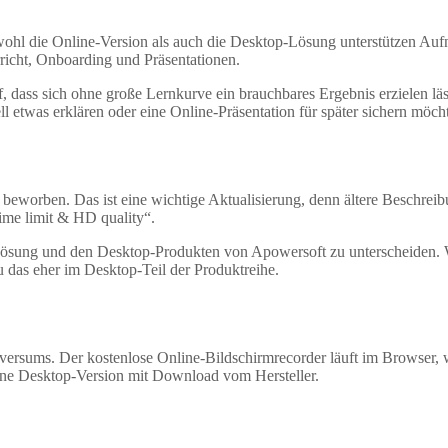
sowohl die Online-Version als auch die Desktop-Lösung unterstützen 
icht, Onboarding und Präsentationen.
 dass sich ohne große Lernkurve ein brauchbares Ergebnis erzielen lässt
 etwas erklären oder eine Online-Präsentation für später sichern möch
t beworben. Das ist eine wichtige Aktualisierung, denn ältere Beschre
ime limit & HD quality“.
e-Lösung und den Desktop-Produkten von Apowersoft zu unterscheiden. 
u das eher im Desktop-Teil der Produktreihe.
iversums. Der kostenlose Online-Bildschirmrecorder läuft im Brows
eine Desktop-Version mit Download vom Hersteller.