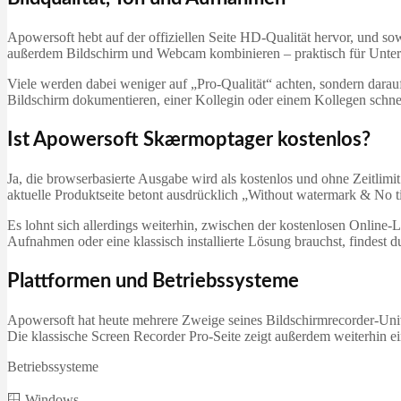
Apowersoft hebt auf der offiziellen Seite HD-Qualität hervor, und 
außerdem Bildschirm und Webcam kombinieren – praktisch für Unterr
Viele werden dabei weniger auf „Pro-Qualität“ achten, sondern darauf,
Bildschirm dokumentieren, einer Kollegin oder einem Kollegen schnell
Ist Apowersoft Skærmoptager kostenlos?
Ja, die browserbasierte Ausgabe wird als kostenlos und ohne Zeitlimi
aktuelle Produktseite betont ausdrücklich „Without watermark & No t
Es lohnt sich allerdings weiterhin, zwischen der kostenlosen Onlin
Aufnahmen oder eine klassisch installierte Lösung brauchst, findest d
Plattformen und Betriebssysteme
Apowersoft hat heute mehrere Zweige seines Bildschirmrecorder-Un
Die klassische Screen Recorder Pro-Seite zeigt außerdem weiterhin 
Betriebssysteme
🪟 Windows