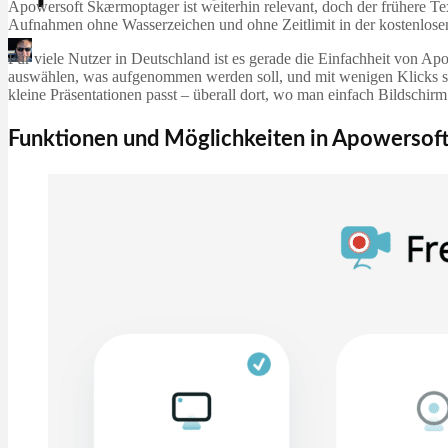
Apowersoft Skærmoptager ist weiterhin relevant, doch der frühere Text 
Aufnahmen ohne Wasserzeichen und ohne Zeitlimit in der kostenlosen 
Martin Jørgensen
Für viele Nutzer in Deutschland ist es gerade die Einfachheit von Ap
April 4, 2026
auswählen, was aufgenommen werden soll, und mit wenigen Klicks sta
kleine Präsentationen passt – überall dort, wo man einfach Bildschi
Funktionen und Möglichkeiten in Apowerso