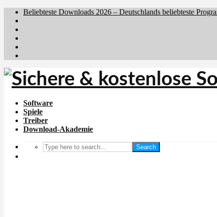
Beliebteste Downloads 2026 – Deutschlands beliebteste Progr
Brafiler.se
Downloadcentral.no
Downloadcentral.fi
Download.dk
Holyfile.com
Software
Spiele
Treiber
Download-Akademie
Search