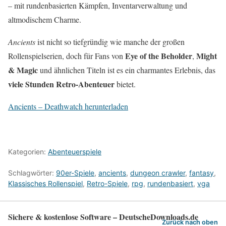
– mit rundenbasierten Kämpfen, Inventarverwaltung und
altmodischem Charme.
Ancients
ist nicht so tiefgründig wie manche der großen
Eye of the Beholder
Might
Rollenspielserien, doch für Fans von
,
& Magic
und ähnlichen Titeln ist es ein charmantes Erlebnis, das
viele Stunden Retro-Abenteuer
bietet.
Ancients – Deathwatch herunterladen
Kategorien:
Abenteuerspiele
Schlagwörter:
90er-Spiele
,
ancients
,
dungeon crawler
,
fantasy
,
Klassisches Rollenspiel
,
Retro-Spiele
,
rpg
,
rundenbasiert
,
vga
Sichere & kostenlose Software – DeutscheDownloads.de
Zurück nach oben