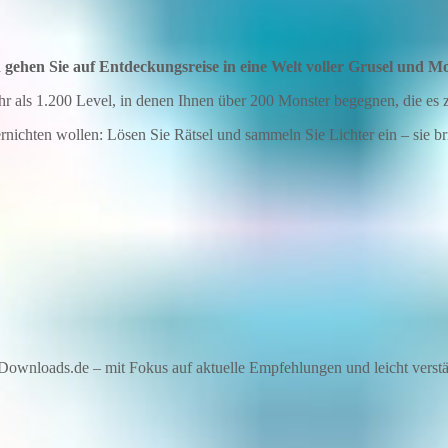
gehen Sie auf Entdeckungsreise in eine Welt voller Grusel und Mo
r als 1.200 Level, in denen Ihnen über 200 Monster begegnen, die es zu
ernichten wollen: Lösen Sie Rätsel und sammeln Sie Lichter ein – sie
ownloads.de – mit Fokus auf aktuelle Empfehlungen und leicht verstän