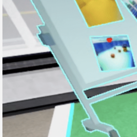
Abenteuerspiele
Spiele
Dr. Lunatic Supreme Wit
Martin Jørgensen
Dezember 9, 2025