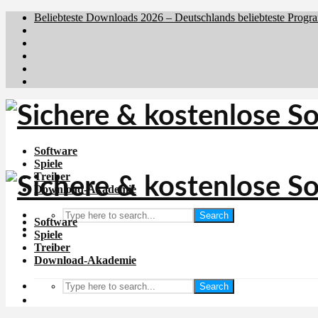
Beliebteste Downloads 2026 – Deutschlands beliebteste Progr
Brafiler.se
Downloadcentral.no
Downloadcentral.fi
Download.dk
Holyfile.com
Software
Spiele
Treiber
Download-Akademie
Search
Software
Spiele
Treiber
Download-Akademie
Search