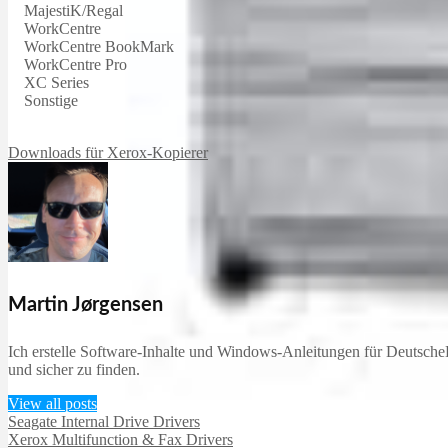
MajestiK/Regal
WorkCentre
WorkCentre BookMark
WorkCentre Pro
XC Series
Sonstige
Downloads für Xerox-Kopierer
Martin Jørgensen
Ich erstelle Software-Inhalte und Windows-Anleitungen für DeutscheD
und sicher zu finden.
View all posts
Seagate Internal Drive Drivers
Xerox Multifunction & Fax Drivers