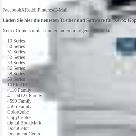
Facebook
X
Reddit
Pinterest
E-Mail
Laden Sie hier die neuesten Treiber und Software für Xerox-Kop
Xerox Copiers umfasst unter anderem folgende Produkte:
10 Series
50 Series
51 Series
52 Series
53 Series
56 Series
58 Series
59 Series
1010/2101
4110 Family
4112/4127 Family
4590 Family
4595 Family
ColorQube
CopyCentre
digital BookMark
DocuColor
Document Centre