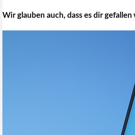
Wir glauben auch, dass es dir gefallen
P-Å
Treiber
Xerox
Xerox Copiers Drivers
Martin Jørgensen
Dezember 9, 2025