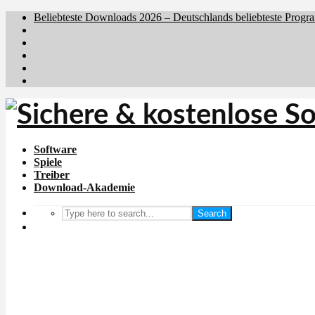
Beliebteste Downloads 2026 – Deutschlands beliebteste Progr
Brafiler.se
Downloadcentral.no
Downloadcentral.fi
Download.dk
Holyfile.com
Software
Spiele
Treiber
Download-Akademie
Search