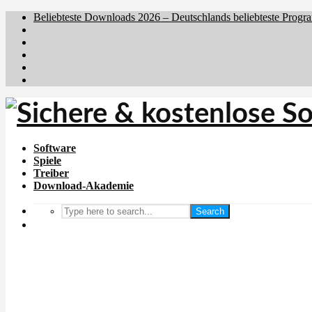
Beliebteste Downloads 2026 – Deutschlands beliebteste Progr
Brafiler.se
Downloadcentral.no
Downloadcentral.fi
Download.dk
Holyfile.com
Software
Spiele
Treiber
Download-Akademie
Search