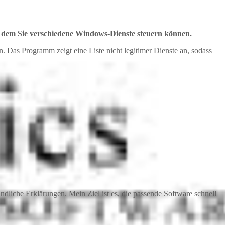
t dem Sie verschiedene Windows-Dienste steuern können.
n. Das Programm zeigt eine Liste nicht legitimer Dienste an, sodass
dliche Erklärungen. Mein Ziel ist es, die passende Software schnell