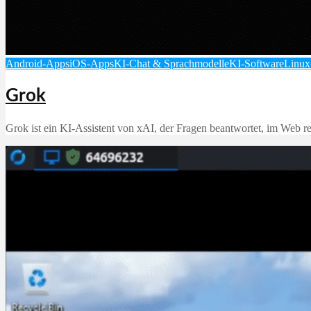
Android-Apps
iOS-Apps
KI-Chat & Sprachmodelle
KI-Software
Linux
Grok
Grok ist ein KI‑Assistent von xAI, der Fragen beantwortet, im Web rec